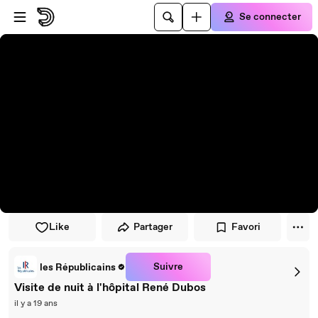
Passer au player
Passer au contenu principal
Se connecter
Like
Partager
Favori
Suivre
les Républicains
Visite de nuit à l'hôpital René Dubos
il y a 19 ans