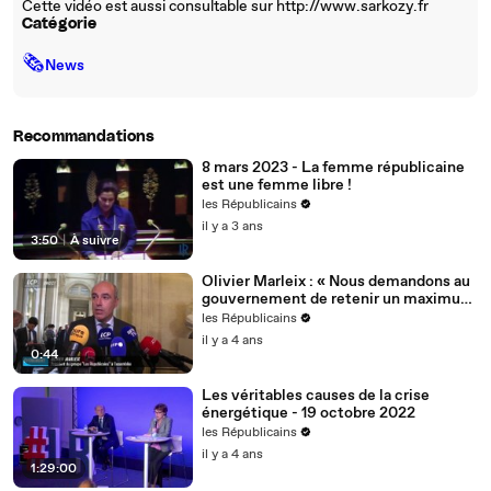
Cette vidéo est aussi consultable sur http://www.sarkozy.fr
Catégorie
🗞
News
Recommandations
8 mars 2023 - La femme républicaine
est une femme libre !
les Républicains
il y a 3 ans
3:50
|
À suivre
Olivier Marleix : « Nous demandons au
gouvernement de retenir un maximum
de nos propositions. »
les Républicains
il y a 4 ans
0:44
Les véritables causes de la crise
énergétique - 19 octobre 2022
les Républicains
il y a 4 ans
1:29:00