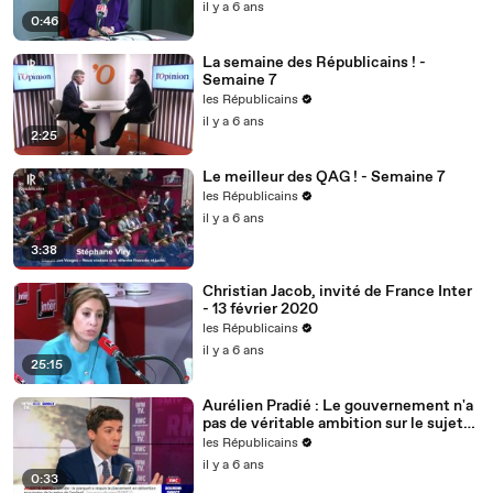
il y a 6 ans
0:46
La semaine des Républicains ! -
Semaine 7
les Républicains
il y a 6 ans
2:25
Le meilleur des QAG ! - Semaine 7
les Républicains
il y a 6 ans
3:38
Christian Jacob, invité de France Inter
- 13 février 2020
les Républicains
il y a 6 ans
25:15
Aurélien Pradié : Le gouvernement n'a
pas de véritable ambition sur le sujet
du handicap.
les Républicains
il y a 6 ans
0:33