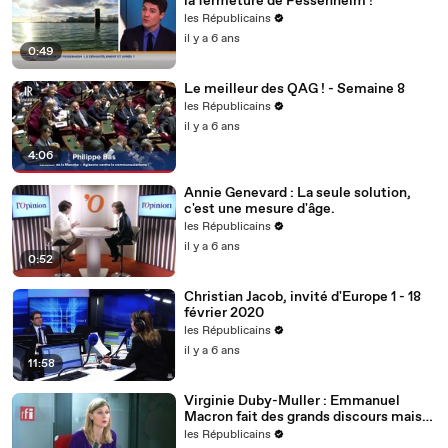
la fermeture de Fessenheim !
les Républicains
il y a 6 ans
0:49
Le meilleur des QAG ! - Semaine 8
les Républicains
il y a 6 ans
4:06
Annie Genevard : La seule solution,
c'est une mesure d'âge.
les Républicains
il y a 6 ans
0:52
Christian Jacob, invité d'Europe 1 - 18
février 2020
les Républicains
il y a 6 ans
11:58
Virginie Duby-Muller : Emmanuel
Macron fait des grands discours mais
nous voulons des actes !
les Républicains