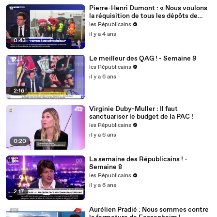
Pierre-Henri Dumont : « Nous voulons
la réquisition de tous les dépôts de
carburant ! »
les Républicains
il y a 4 ans
0:43
Le meilleur des QAG ! - Semaine 9
les Républicains
il y a 6 ans
2:16
Virginie Duby-Muller : Il faut
sanctuariser le budget de la PAC !
les Républicains
il y a 6 ans
0:20
La semaine des Républicains ! -
Semaine 8
les Républicains
il y a 6 ans
2:17
Aurélien Pradié : Nous sommes contre