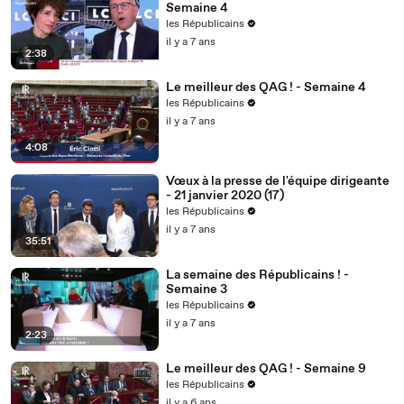
Semaine 4
les Républicains
il y a 7 ans
2:38
Le meilleur des QAG ! - Semaine 4
les Républicains
il y a 7 ans
4:08
Vœux à la presse de l'équipe dirigeante
- 21 janvier 2020 (17)
les Républicains
il y a 7 ans
35:51
La semaine des Républicains ! -
Semaine 3
les Républicains
il y a 7 ans
2:23
Le meilleur des QAG ! - Semaine 9
les Républicains
il y a 6 ans