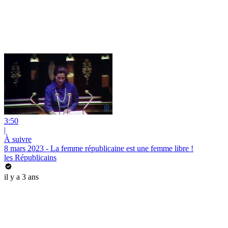
3:50
|
À suivre
8 mars 2023 - La femme républicaine est une femme libre !
les Républicains
il y a 3 ans