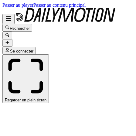
Passer au player
Passer au contenu principal
Rechercher
Se connecter
Regarder en plein écran