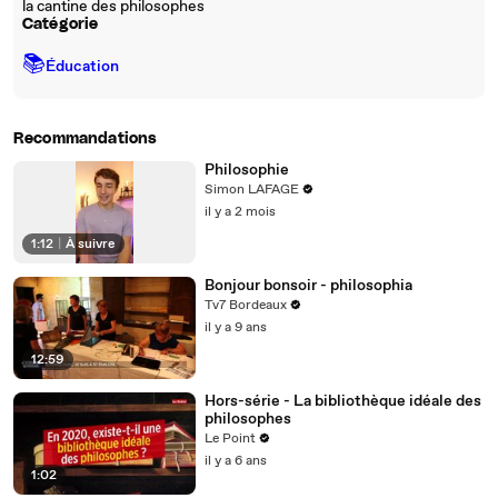
la cantine des philosophes
Catégorie
📚
Éducation
Recommandations
Philosophie
Simon LAFAGE
il y a 2 mois
1:12
|
À suivre
Bonjour bonsoir - philosophia
Tv7 Bordeaux
il y a 9 ans
12:59
Hors-série - La bibliothèque idéale des
philosophes
Le Point
il y a 6 ans
1:02