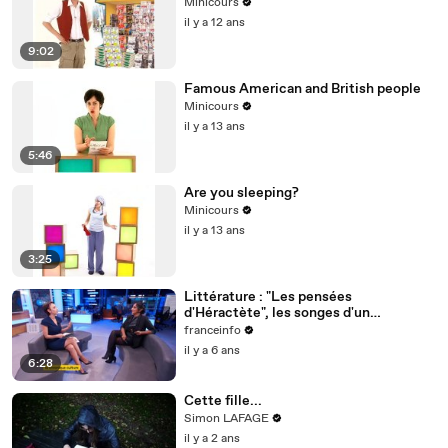
Minicours
il y a 12 ans
9:02
Famous American and British people
Minicours
il y a 13 ans
5:46
Are you sleeping?
Minicours
il y a 13 ans
3:25
Littérature : "Les pensées
d'Héractète", les songes d'un
philosophe... qui n'existe pas
franceinfo
il y a 6 ans
6:28
Cette fille...
Simon LAFAGE
il y a 2 ans