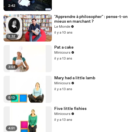
2:42
"Apprendre à philosopher" : pense-t-on
mieux en marchant ?
Le Monde
il y a 10 ans
2:32
Pat a cake
Minicours
il y a 13 ans
3:58
Mary had a little lamb
Minicours
il y a 13 ans
5:13
Five little fishies
Minicours
il y a 13 ans
4:51