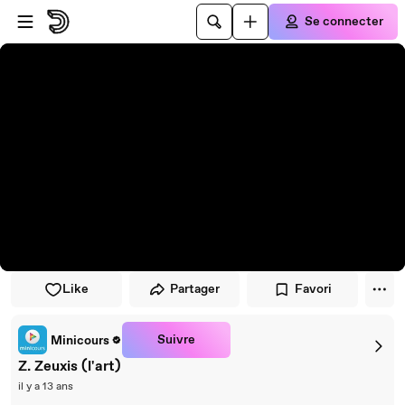
Passer au player
Passer au contenu principal
Se connecter
Like
Partager
Favori
Suivre
Minicours
Z. Zeuxis (l'art)
il y a 13 ans