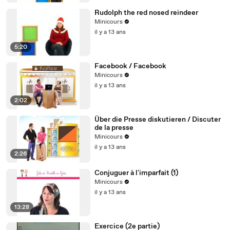
Rudolph the red nosed reindeer
Minicours
il y a 13 ans
5:20
Facebook / Facebook
Minicours
il y a 13 ans
2:02
Über die Presse diskutieren / Discuter
de la presse
Minicours
il y a 13 ans
2:26
Conjuguer à l'imparfait (1)
Minicours
il y a 13 ans
13:28
Exercice (2e partie)