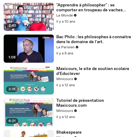
"Apprendre à philosopher" : se
comporter en troupeau de vaches
permet-il de mieux vivre ?
Le Monde
il y a 10 ans
2:40
Bac Philo : les philosophes à connaitre
dans le domaine de l'art.
Le Parisien
il y a 8 ans
1:08
Maxicours, le site de soutien scolaire
d'Educlever
Minicours
il y a 12 ans
2:31
Tutoriel de présentation
Maxicours.com
Minicours
il y a 12 ans
6:21
Shakespeare