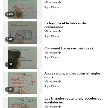
Minicours
il y a 13 ans
4:05
La formule et le tableau de
conversions
Minicours
il y a 13 ans
3:42
Comment tracer ces triangles ?
Minicours
il y a 13 ans
4:38
Angles aigus, angles obtus et angles
droits
Minicours
il y a 13 ans
4:53
Les triangles rectangles, isocèles et
équilatéraux
Minicours