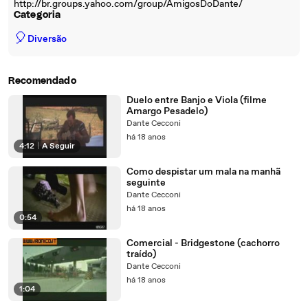
http://br.groups.yahoo.com/group/AmigosDoDante/
Categoria
🎈
Diversão
Recomendado
Duelo entre Banjo e Viola (filme
Amargo Pesadelo)
Dante Cecconi
há 18 anos
4:12
|
A Seguir
Como despistar um mala na manhã
seguinte
Dante Cecconi
há 18 anos
0:54
Comercial - Bridgestone (cachorro
traído)
Dante Cecconi
há 18 anos
1:04