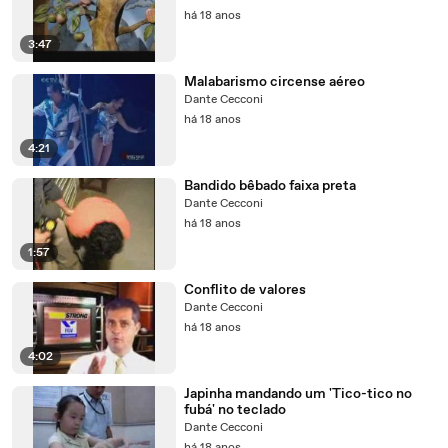
há 18 anos
3:47
Malabarismo circense aéreo
Dante Cecconi
há 18 anos
4:21
Bandido bêbado faixa preta
Dante Cecconi
há 18 anos
1:57
Conflito de valores
Dante Cecconi
há 18 anos
4:02
Japinha mandando um 'Tico-tico no
fubá' no teclado
Dante Cecconi