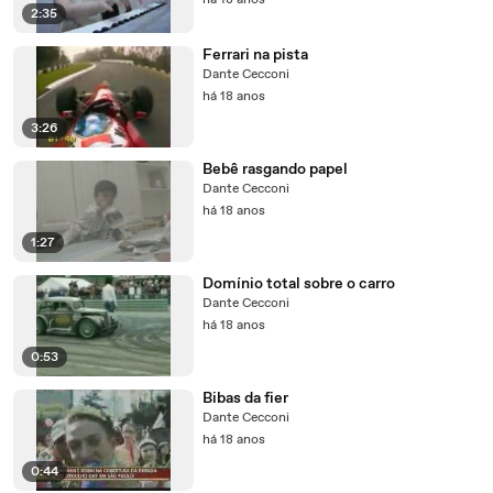
há 18 anos
2:35
Ferrari na pista
Dante Cecconi
há 18 anos
3:26
Bebê rasgando papel
Dante Cecconi
há 18 anos
1:27
Domínio total sobre o carro
Dante Cecconi
há 18 anos
0:53
Bibas da fier
Dante Cecconi
há 18 anos
0:44