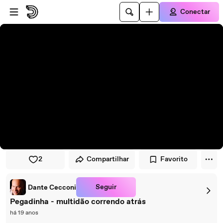
Pular para o player
Ir para o conteúdo principal
Conectar
2
Compartilhar
Favorito
Seguir
Dante Cecconi
Pegadinha - multidão correndo atrás
há 19 anos