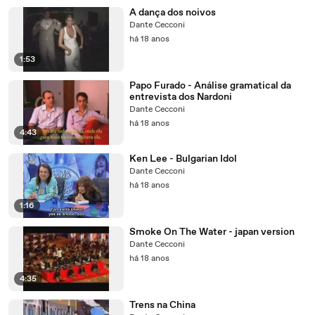
A dança dos noivos
Dante Cecconi
há 18 anos
1:53
Papo Furado - Análise gramatical da
entrevista dos Nardoni
Dante Cecconi
há 18 anos
4:43
Ken Lee - Bulgarian Idol
Dante Cecconi
há 18 anos
1:16
Smoke On The Water - japan version
Dante Cecconi
há 18 anos
4:35
Trens na China