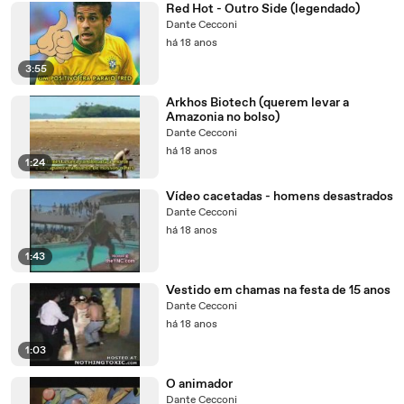
Red Hot - Outro Side (legendado)
Dante Cecconi
há 18 anos
3:55
Arkhos Biotech (querem levar a
Amazonia no bolso)
Dante Cecconi
há 18 anos
1:24
Vídeo cacetadas - homens desastrados
Dante Cecconi
há 18 anos
1:43
Vestido em chamas na festa de 15 anos
Dante Cecconi
há 18 anos
1:03
O animador
Dante Cecconi