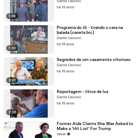
Dante Cecconi
há 18 anos
1:36
Programa do Jô - tirando o cara na
balada (caneta bic)
Dante Cecconi
há 18 anos
1:30
Segredos de um casamento vitorioso
Dante Cecconi
há 18 anos
3:01
Reportagem - litros de luz
Dante Cecconi
há 18 anos
2:36
Former Aide Claims She Was Asked to
Make a ‘Hit List’ For Trump
Veuer