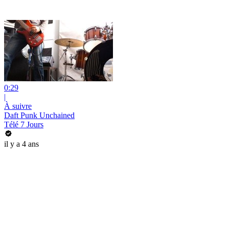
0:29
|
À suivre
Daft Punk Unchained
Télé 7 Jours
il y a 4 ans