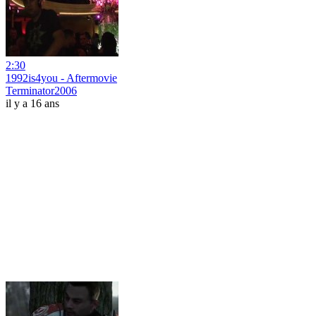
2:30
1992is4you - Aftermovie
Terminator2006
il y a 16 ans