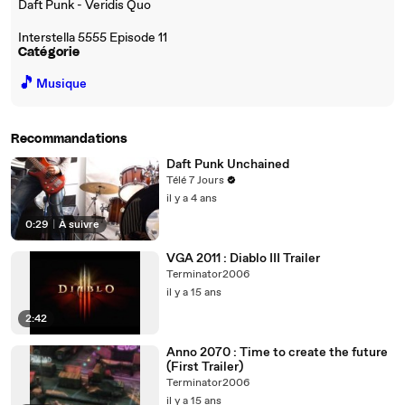
Daft Punk - Veridis Quo
Interstella 5555 Episode 11
Catégorie
🎵
Musique
Recommandations
Daft Punk Unchained
Télé 7 Jours
il y a 4 ans
0:29
|
À suivre
VGA 2011 : Diablo III Trailer
Terminator2006
il y a 15 ans
2:42
Anno 2070 : Time to create the future
(First Trailer)
Terminator2006
il y a 15 ans