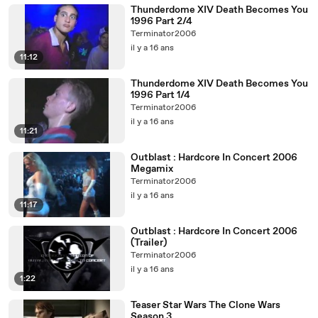
Thunderdome XIV Death Becomes You
1996 Part 2/4
Terminator2006
il y a 16 ans
11:12
Thunderdome XIV Death Becomes You
1996 Part 1/4
Terminator2006
il y a 16 ans
11:21
Outblast : Hardcore In Concert 2006
Megamix
Terminator2006
il y a 16 ans
11:17
Outblast : Hardcore In Concert 2006
(Trailer)
Terminator2006
il y a 16 ans
1:22
Teaser Star Wars The Clone Wars
Season 3