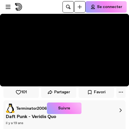
Passer au player
Passer au contenu principal
Se connecter
101
Partager
Favori
Suivre
Terminator2006
Daft Punk - Veridis Quo
il y a 19 ans