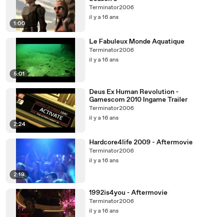
Terminator2006
il y a 16 ans
1:00
Le Fabuleux Monde Aquatique
Terminator2006
il y a 16 ans
5:01
Deus Ex Human Revolution -
Gamescom 2010 Ingame Trailer
Terminator2006
il y a 16 ans
2:24
Hardcore4life 2009 - Aftermovie
Terminator2006
il y a 16 ans
2:19
1992is4you - Aftermovie
Terminator2006
il y a 16 ans