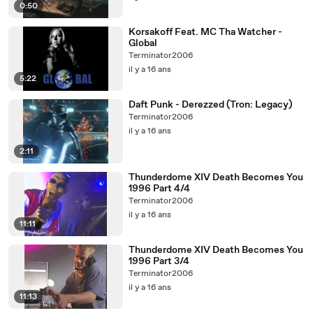
0:50
Korsakoff Feat. MC Tha Watcher -
Global
Terminator2006
il y a 16 ans
5:22
Daft Punk - Derezzed (Tron: Legacy)
Terminator2006
il y a 16 ans
2:11
Thunderdome XIV Death Becomes You
1996 Part 4/4
Terminator2006
il y a 16 ans
11:11
Thunderdome XIV Death Becomes You
1996 Part 3/4
Terminator2006
il y a 16 ans
11:13