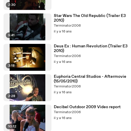
2:30
Star Wars The Old Republic (Trailer E3
2010)
Terminator2006
il y a 16 ans
5:41
Deus Ex : Human Revolution (Trailer E3
2010)
Terminator2006
il y a 16 ans
3:18
Euphoria Central Studios - Aftermovie
(15/05/2010)
Terminator2006
il y a 16 ans
2:28
Decibel Outdoor 2009 Video report
Terminator2006
il y a 16 ans
10:12