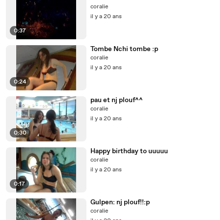
coralie
il y a 20 ans
0:37
Tombe Nchi tombe :p
coralie
il y a 20 ans
0:24
pau et nj plouf^^
coralie
il y a 20 ans
0:30
Happy birthday to uuuuu
coralie
il y a 20 ans
0:17
Gulpen: nj plouf!!:p
coralie