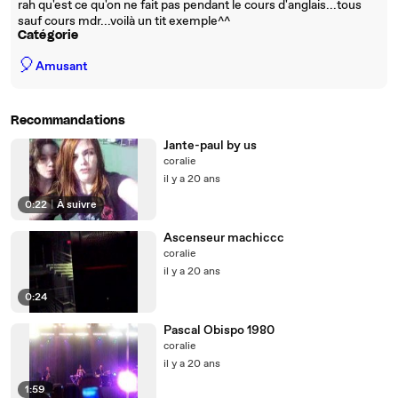
rah qu'est ce qu'on ne fait pas pendant le cours d'anglais...tous
sauf cours mdr...voilà un tit exemple^^
Catégorie
🎈
Amusant
Recommandations
Jante-paul by us
coralie
il y a 20 ans
0:22
|
À suivre
Ascenseur machiccc
coralie
il y a 20 ans
0:24
Pascal Obispo 1980
coralie
il y a 20 ans
1:59