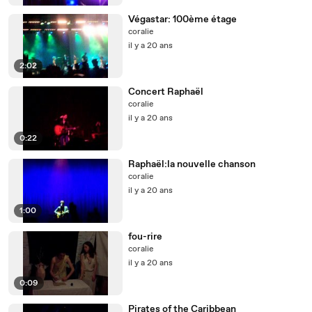
Végastar: 100ème étage
coralie
il y a 20 ans
2:02
Concert Raphaël
coralie
il y a 20 ans
0:22
Raphaël:la nouvelle chanson
coralie
il y a 20 ans
1:00
fou-rire
coralie
il y a 20 ans
0:09
Pirates of the Caribbean