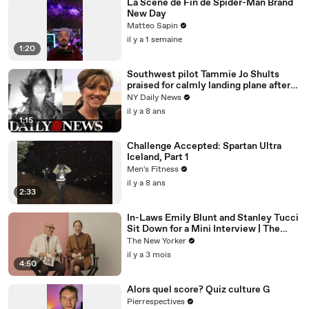
La Scène de Fin de Spider-Man Brand
New Day
Matteo Sapin
il y a 1 semaine
1:20
Southwest pilot Tammie Jo Shults
praised for calmly landing plane after
engine exploded
NY Daily News
il y a 8 ans
1:15
Challenge Accepted: Spartan Ultra
Iceland, Part 1
Men's Fitness
il y a 8 ans
2:33
In-Laws Emily Blunt and Stanley Tucci
Sit Down for a Mini Interview | The
New Yorker Mini Interview
The New Yorker
il y a 3 mois
4:50
Alors quel score? Quiz culture G
Pierrespectives