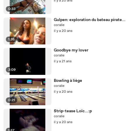
il y a 20 ans
0:33
Gulpen: exploration du bateau pirate...
coralie
il y a 20 ans
1:35
Goodbye my lover
coralie
il y a 21 ans
3:09
Bowling à liège
coralie
il y a 20 ans
0:21
Strip-tease Loïc...:p
coralie
il y a 20 ans
1:57