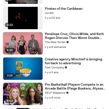
Pirates of the Caribbean
coralie
il y a 20 ans
0:22
Penélope Cruz, Olivia Wilde, and Seth
Rogen Discuss Their Worst Double
Dates | The Mini Interview
The New Yorker
il y a 6 semaines
8:35
Creative agency Mischief is bringing
fun back to advertising
Fast Company
il y a 5 ans
3:25
Pro Basketball Players Compete in an
Arcade Battle (Paige Buekers, Alyssa
Thomas & More)
SELF Magazine
il y a 6 mois
8:02