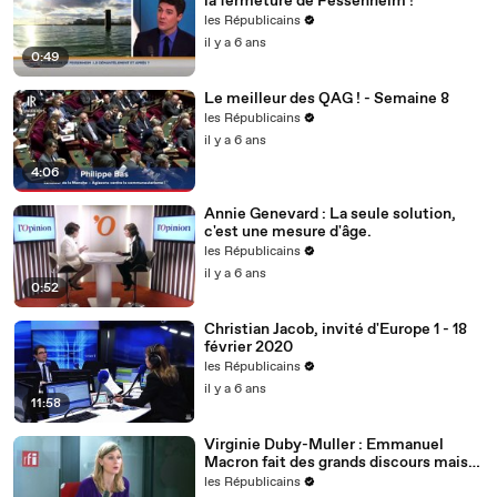
la fermeture de Fessenheim !
les Républicains
il y a 6 ans
0:49
Le meilleur des QAG ! - Semaine 8
les Républicains
il y a 6 ans
4:06
Annie Genevard : La seule solution,
c'est une mesure d'âge.
les Républicains
il y a 6 ans
0:52
Christian Jacob, invité d'Europe 1 - 18
février 2020
les Républicains
il y a 6 ans
11:58
Virginie Duby-Muller : Emmanuel
Macron fait des grands discours mais
nous voulons des actes !
les Républicains