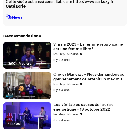
Cette vidéo est aussi consultable sur http://www.sarkozy.fr
Catégorie
🗞
News
Recommandations
8 mars 2023 - La femme républicaine
est une femme libre !
les Républicains
il y a 3 ans
3:50
|
À suivre
Olivier Marleix : « Nous demandons au
gouvernement de retenir un maximum
de nos propositions. »
les Républicains
il y a 4 ans
0:44
Les véritables causes de la crise
énergétique - 19 octobre 2022
les Républicains
il y a 4 ans
1:29:00