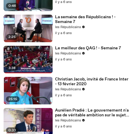
il y a 6 ans
0:46
La semaine des Républicains ! -
Semaine 7
les Républicains
il y a 6 ans
2:25
Le meilleur des QAG ! - Semaine 7
les Républicains
il y a 6 ans
3:38
Christian Jacob, invité de France Inter
- 13 février 2020
les Républicains
il y a 6 ans
25:15
Aurélien Pradié : Le gouvernement n'a
pas de véritable ambition sur le sujet
du handicap.
les Républicains
il y a 6 ans
0:33