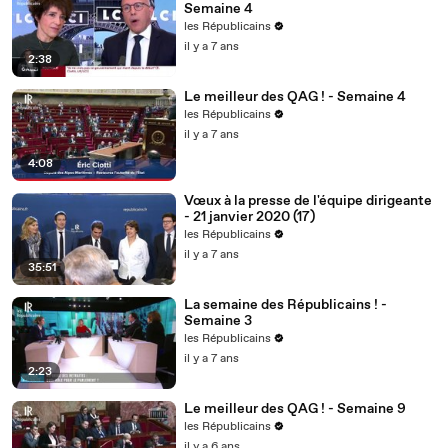
Semaine 4
les Républicains
il y a 7 ans
2:38
Le meilleur des QAG ! - Semaine 4
les Républicains
il y a 7 ans
4:08
Vœux à la presse de l'équipe dirigeante
- 21 janvier 2020 (17)
les Républicains
il y a 7 ans
35:51
La semaine des Républicains ! -
Semaine 3
les Républicains
il y a 7 ans
2:23
Le meilleur des QAG ! - Semaine 9
les Républicains
il y a 6 ans