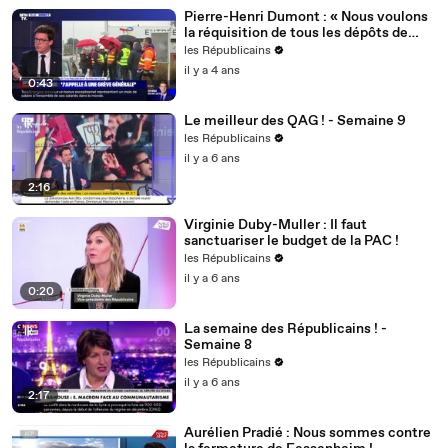
Pierre-Henri Dumont : « Nous voulons
la réquisition de tous les dépôts de
carburant ! »
les Républicains
il y a 4 ans
0:43
Le meilleur des QAG ! - Semaine 9
les Républicains
il y a 6 ans
2:16
Virginie Duby-Muller : Il faut
sanctuariser le budget de la PAC !
les Républicains
il y a 6 ans
0:20
La semaine des Républicains ! -
Semaine 8
les Républicains
il y a 6 ans
2:17
Aurélien Pradié : Nous sommes contre