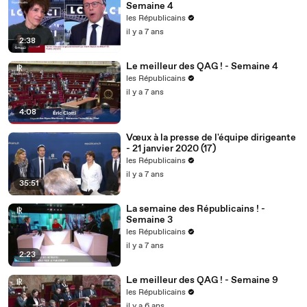
Semaine 4
les Républicains
il y a 7 ans
2:38
Le meilleur des QAG ! - Semaine 4
les Républicains
il y a 7 ans
4:08
Vœux à la presse de l'équipe dirigeante
- 21 janvier 2020 (17)
les Républicains
il y a 7 ans
35:51
La semaine des Républicains ! -
Semaine 3
les Républicains
il y a 7 ans
2:23
Le meilleur des QAG ! - Semaine 9
les Républicains
il y a 6 ans