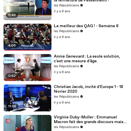
la fermeture de Fessenheim !
les Républicains
il y a 6 ans
0:49
Le meilleur des QAG ! - Semaine 8
les Républicains
il y a 6 ans
4:06
Annie Genevard : La seule solution,
c'est une mesure d'âge.
les Républicains
il y a 6 ans
0:52
Christian Jacob, invité d'Europe 1 - 18
février 2020
les Républicains
il y a 6 ans
11:58
Virginie Duby-Muller : Emmanuel
Macron fait des grands discours mais
nous voulons des actes !
les Républicains