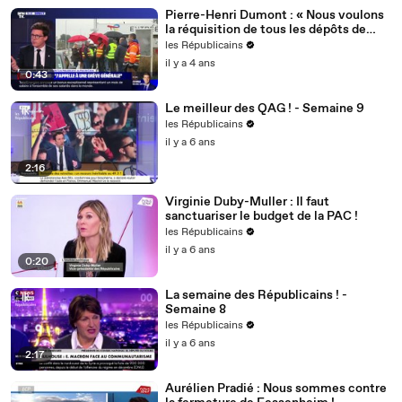
Pierre-Henri Dumont : « Nous voulons
la réquisition de tous les dépôts de
carburant ! »
les Républicains
il y a 4 ans
0:43
Le meilleur des QAG ! - Semaine 9
les Républicains
il y a 6 ans
2:16
Virginie Duby-Muller : Il faut
sanctuariser le budget de la PAC !
les Républicains
il y a 6 ans
0:20
La semaine des Républicains ! -
Semaine 8
les Républicains
il y a 6 ans
2:17
Aurélien Pradié : Nous sommes contre