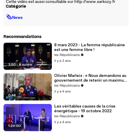
Cette vidéo est aussi consultable sur http://www.sarkozy.fr
Catégorie
🗞
News
Recommandations
8 mars 2023 - La femme républicaine
est une femme libre !
les Républicains
il y a 3 ans
3:50
|
À suivre
Olivier Marleix : « Nous demandons au
gouvernement de retenir un maximum
de nos propositions. »
les Républicains
il y a 4 ans
0:44
Les véritables causes de la crise
énergétique - 19 octobre 2022
les Républicains
il y a 4 ans
1:29:00