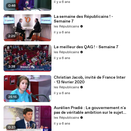
il y a 6 ans
0:46
La semaine des Républicains ! -
Semaine 7
les Républicains
il y a 6 ans
2:25
Le meilleur des QAG ! - Semaine 7
les Républicains
il y a 6 ans
3:38
Christian Jacob, invité de France Inter
- 13 février 2020
les Républicains
il y a 6 ans
25:15
Aurélien Pradié : Le gouvernement n'a
pas de véritable ambition sur le sujet
du handicap.
les Républicains
il y a 6 ans
0:33