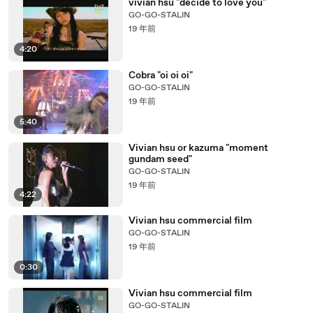
vivian hsu "decide to love you"
GO-GO-STALIN
19 年前
4:20
Cobra "oi oi oi"
GO-GO-STALIN
19 年前
5:40
Vivian hsu or kazuma "moment
gundam seed"
GO-GO-STALIN
19 年前
4:22
Vivian hsu commercial film
GO-GO-STALIN
19 年前
0:30
Vivian hsu commercial film
GO-GO-STALIN