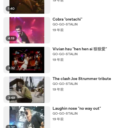
19 年前
1:40
Cobra "oretachi"
GO-GO-STALIN
19 年前
4:19
Vivian hsu "hen hen ai 狠狠愛"
GO-GO-STALIN
19 年前
3:32
The clash Joe Strummer tribute
GO-GO-STALIN
19 年前
3:49
Laughin nose "no way out"
GO-GO-STALIN
19 年前
2:37