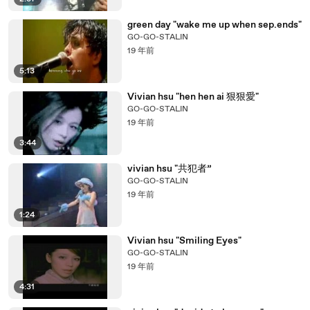
green day "wake me up when sep.ends"
GO-GO-STALIN
19 年前
5:13
Vivian hsu "hen hen ai 狠狠愛"
GO-GO-STALIN
19 年前
3:44
vivian hsu "共犯者”
GO-GO-STALIN
19 年前
1:24
Vivian hsu "Smiling Eyes"
GO-GO-STALIN
19 年前
4:31