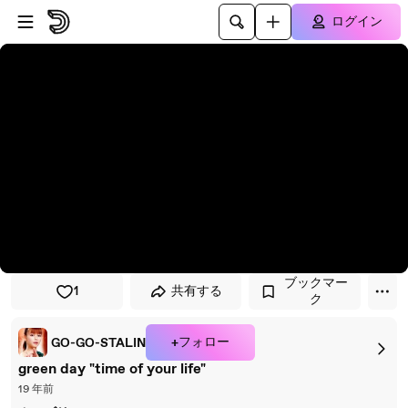
プレイヤーにスキップ
メインコンテンツにスキップ
ログイン
ブックマー
1
共有する
ク
+フォロー
GO-GO-STALIN
green day "time of your life"
19 年前