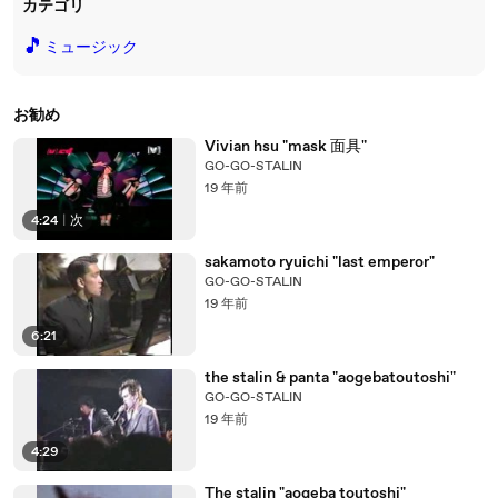
カテゴリ
🎵
ミュージック
お勧め
Vivian hsu "mask 面具"
GO-GO-STALIN
19 年前
4:24
|
次
sakamoto ryuichi "last emperor"
GO-GO-STALIN
19 年前
6:21
the stalin & panta "aogebatoutoshi"
GO-GO-STALIN
19 年前
4:29
The stalin "aogeba toutoshi"