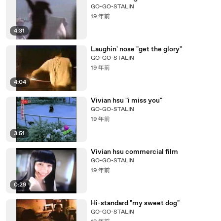
GO-GO-STALIN
19 年前
4:31
Laughin' nose "get the glory"
GO-GO-STALIN
19 年前
4:04
Vivian hsu "i miss you"
GO-GO-STALIN
19 年前
3:51
Vivian hsu commercial film
GO-GO-STALIN
19 年前
0:29
Hi-standard "my sweet dog"
GO-GO-STALIN