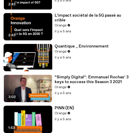
il y a 5 ans
2:43
L’impact sociétal de la 5G passé au
crible
Orange
il y a 5 ans
2:43
Quantique _ Environnement
Orange
il y a 5 ans
2:19
“Simply Digital”: Emmanuel Rochas’ 3
keys to success this Season 3 2021
Orange
il y a 5 ans
3:02
PINN (EN)
Orange
il y a 5 ans
1:53