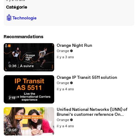
il y a 13 ans
Catégorie
🤖
Technologie
Recommandations
Orange Night Run
Orange
il y a 3 ans
0:36
|
À suivre
Orange IP Transit 5511 solution
Orange
il y a 4 ans
2:18
Unified National Networks (UNN) of
Brunei’s customer reference On
Orange International Carrier’s Roaming
Orange
Global eXchange solution
il y a 4 ans
0:56