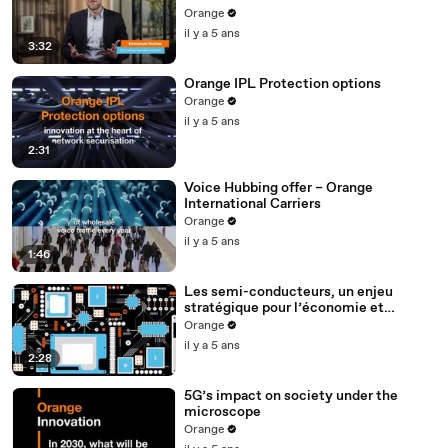
Season 1
Orange
il y a 5 ans
3:32
Orange IPL Protection options
Orange
il y a 5 ans
2:31
Voice Hubbing offer – Orange
International Carriers
Orange
il y a 5 ans
1:46
Les semi-conducteurs, un enjeu
stratégique pour l’économie et
l’innovation
Orange
il y a 5 ans
2:28
5G’s impact on society under the
microscope
Orange