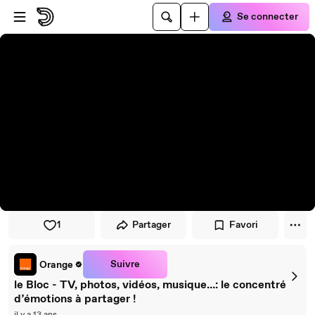
Passer au player
Passer au contenu principal
Se connecter
1
Partager
Favori
Suivre
Orange
le Bloc - TV, photos, vidéos, musique…: le concentré
d’émotions à partager !