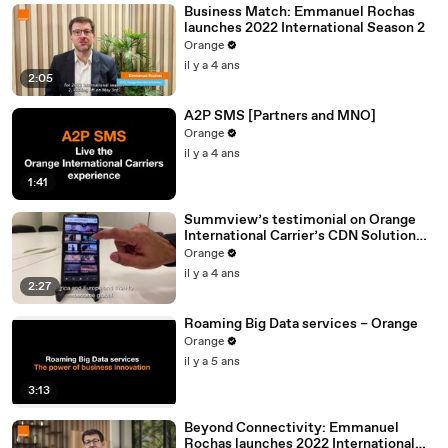
Business Match: Emmanuel Rochas
launches 2022 International Season 2
Orange
il y a 4 ans
2:05
A2P SMS [Partners and MNO]
Orange
il y a 4 ans
1:41
Summview’s testimonial on Orange
International Carrier’s CDN Solution
(Media Delivery Boost)
Orange
il y a 4 ans
2:27
Roaming Big Data services – Orange
Orange
il y a 5 ans
3:13
Beyond Connectivity: Emmanuel
Rochas launches 2022 International