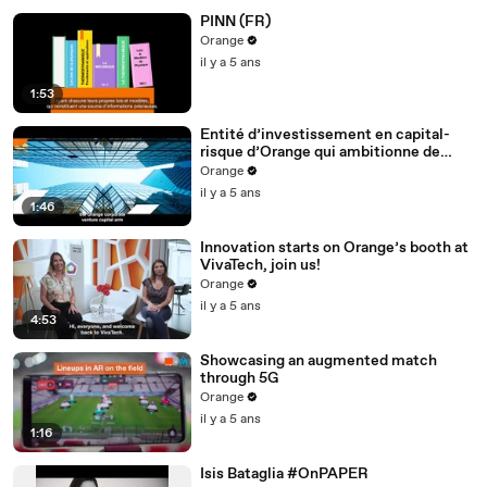
PINN (FR)
Orange
il y a 5 ans
1:53
Entité d’investissement en capital-
risque d’Orange qui ambitionne de
soutenir les futurs champions
Orange
technologiques mondiaux, de favoriser
il y a 5 ans
l'innovation en Afrique et Moyen-
1:46
Orient et de faire émerger de nouveaux
modèles commerciaux responsables
Innovation starts on Orange’s booth at
et durables
VivaTech, join us!
Orange
il y a 5 ans
4:53
Showcasing an augmented match
through 5G
Orange
il y a 5 ans
1:16
Isis Bataglia #OnPAPER