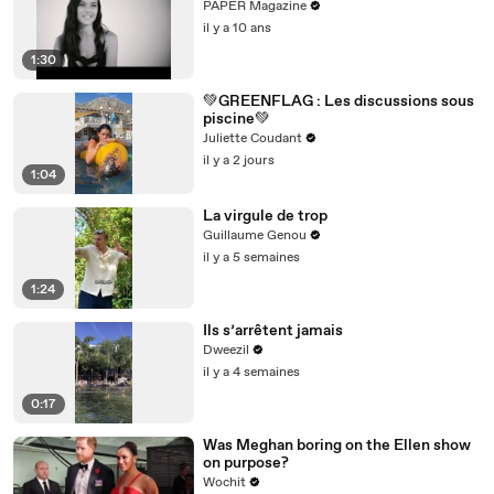
PAPER Magazine
il y a 10 ans
1:30
💚GREENFLAG : Les discussions sous
piscine💚
Juliette Coudant
il y a 2 jours
1:04
La virgule de trop
Guillaume Genou
il y a 5 semaines
1:24
Ils s’arrêtent jamais
Dweezil
il y a 4 semaines
0:17
Was Meghan boring on the Ellen show
on purpose?
Wochit