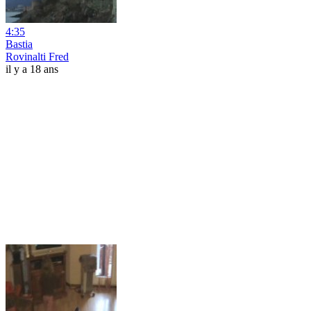
4:35
Bastia
Rovinalti Fred
il y a 18 ans