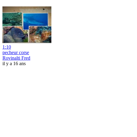
1:10
pecheur corse
Rovinalti Fred
il y a 16 ans