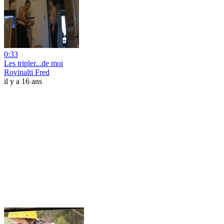
0:33
Les tripler...de moi
Rovinalti Fred
il y a 16 ans