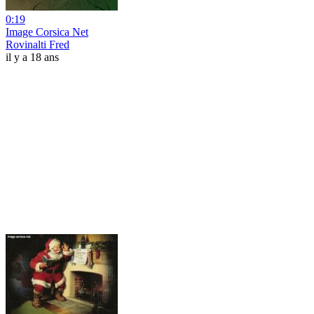
0:19
Image Corsica Net
Rovinalti Fred
il y a 18 ans