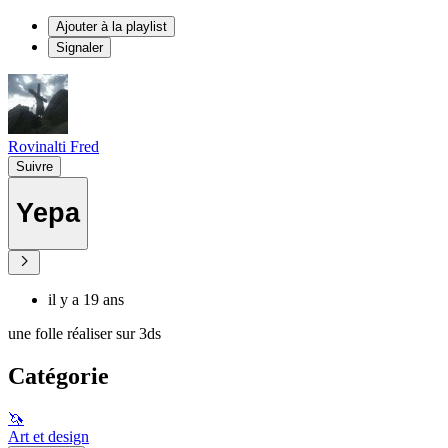
Ajouter à la playlist
Signaler
Rovinalti Fred
Suivre
Yepa
il y a 19 ans
une folle réaliser sur 3ds
Catégorie
🦄
Art et design