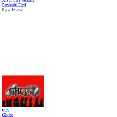
Afs fini les vacance
Rovinalti Fred
il y a 18 ans
0:39
Gheist