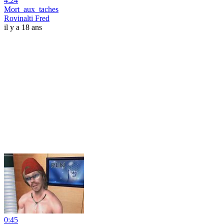
4:24
Mort_aux_taches
Rovinalti Fred
il y a 18 ans
0:45