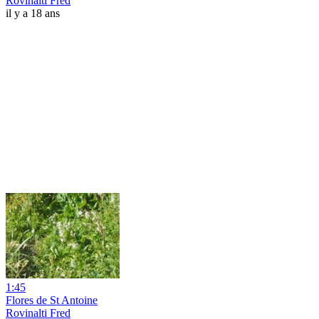
Rovinalti Fred
il y a 18 ans
1:45
Flores de St Antoine
Rovinalti Fred