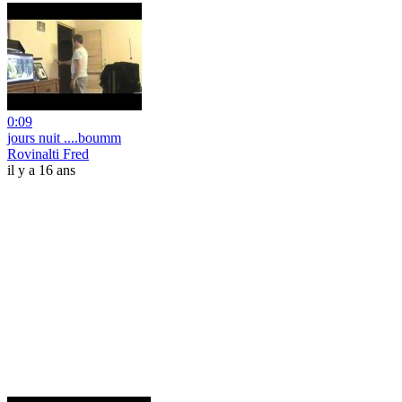
0:09
jours nuit ....boumm
Rovinalti Fred
il y a 16 ans