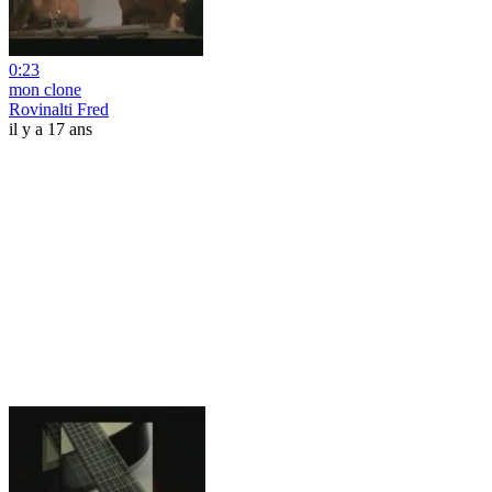
0:23
mon clone
Rovinalti Fred
il y a 17 ans