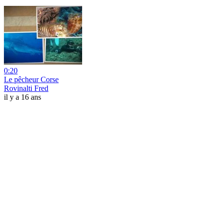
0:20
Le pêcheur Corse
Rovinalti Fred
il y a 16 ans