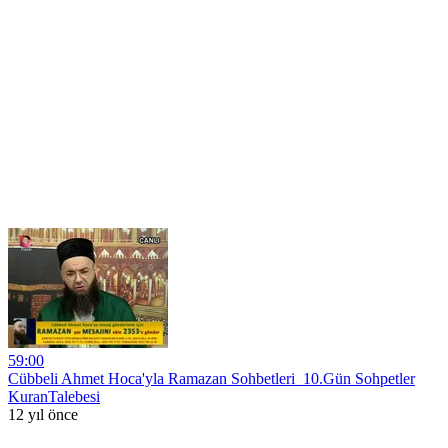
59:00
Cübbeli Ahmet Hoca'yla Ramazan Sohbetleri_10.Gün Sohpetler
KuranTalebesi
12 yıl önce