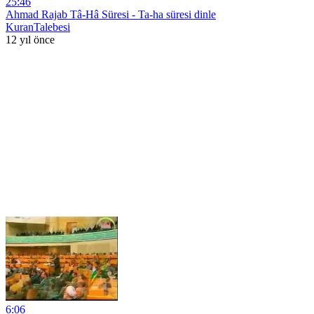
25:46
Ahmad Rajab Tâ-Hâ Süresi - Ta-ha süresi dinle
KuranTalebesi
12 yıl önce
6:06