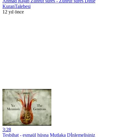
Ahmad Rajab Zuhruf süres - Zuhruf süres Dinle
KuranTalebesi
12 yıl önce
3:28
Tesbihat - esmaül hüsna Mutlaka Dİnlemelisiniz