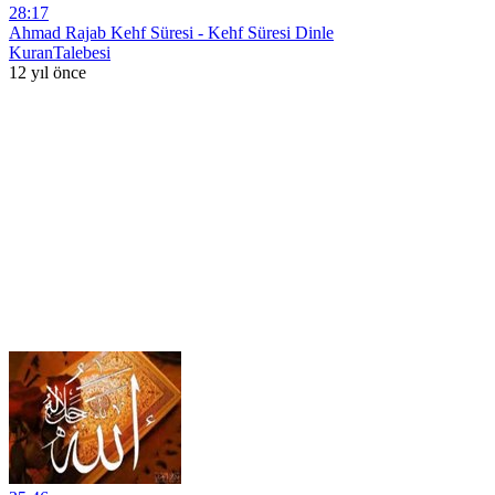
28:17
Ahmad Rajab Kehf Süresi - Kehf Süresi Dinle
KuranTalebesi
12 yıl önce