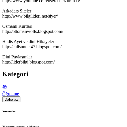
http://www.youtube.com/user/TheKuranTv
Arkadarş Siteler
http://www.bilgilideri.net/siyer/
Osmanlı Kurtları
http://ottomanwolfs.blogspot.com/
Hadis Ayet ve dini Hikayeler
http://ehlisunnet47.blogspot.com/
Dini Paylaşımlar
http://liderbilgi.blogspot.com/
Kategori
📚
Öğrenme
Daha az
Yorumlar