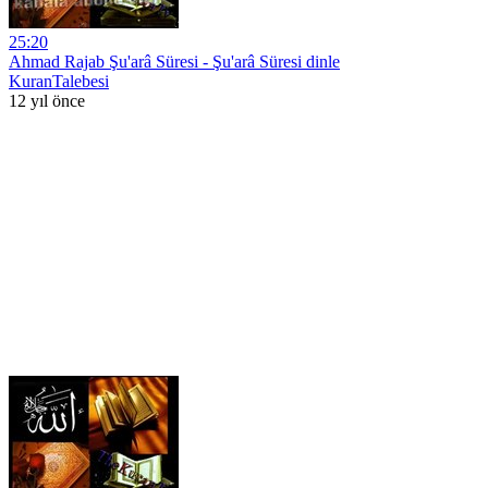
25:20
Ahmad Rajab Şu'arâ Süresi - Şu'arâ Süresi dinle
KuranTalebesi
12 yıl önce