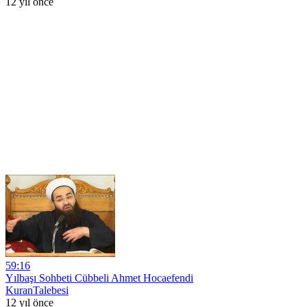
12 yıl önce
59:16
Yılbaşı Sohbeti Cübbeli Ahmet Hocaefendi
KuranTalebesi
12 yıl önce