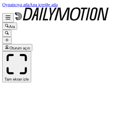
Oynatıcıya atla
Ana içeriğe atla
Ara
Oturum açın
Tam ekran izle