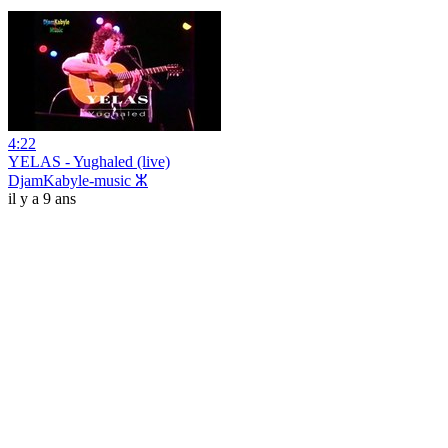
4:22
YELAS - Yughaled (live)
DjamKabyle-music ⵣ
il y a 9 ans