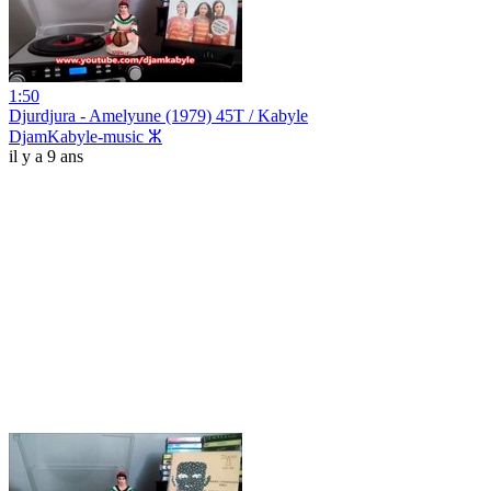
1:50
Djurdjura - Amelyune (1979) 45T / Kabyle
DjamKabyle-music ⵣ
il y a 9 ans