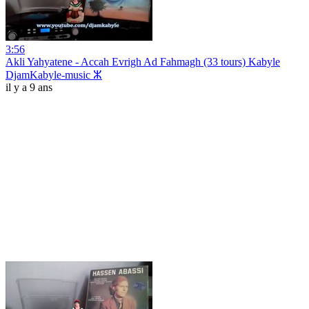
3:56
Akli Yahyatene - Accah Evrigh Ad Fahmagh (33 tours) Kabyle
DjamKabyle-music ⵣ
il y a 9 ans