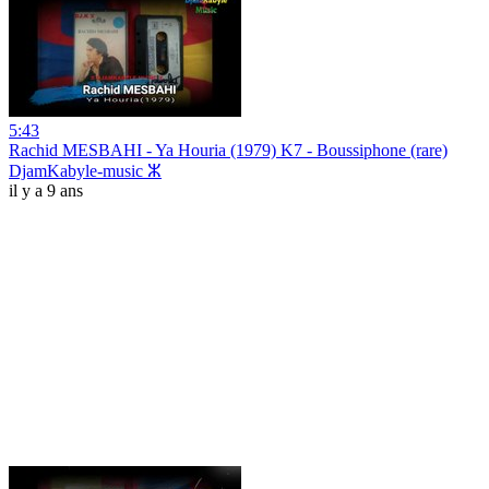
5:43
Rachid MESBAHI - Ya Houria (1979) K7 - Boussiphone (rare)
DjamKabyle-music ⵣ
il y a 9 ans