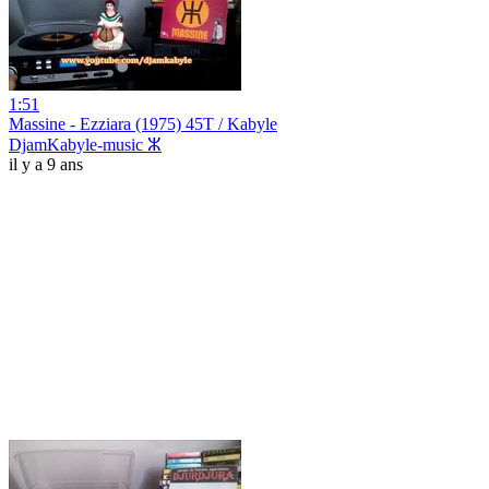
1:51
Massine - Ezziara (1975) 45T / Kabyle
DjamKabyle-music ⵣ
il y a 9 ans