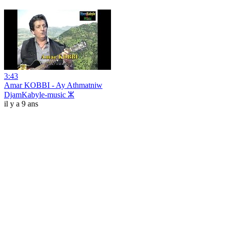
3:43
Amar KOBBI - Ay Athmatniw
DjamKabyle-music ⵣ
il y a 9 ans