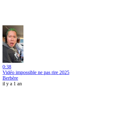
0:38
Vidéo impossible ne pas rire 2025
Berbère
il y a 1 an