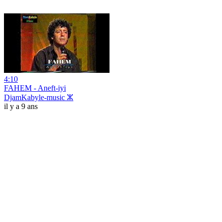
4:10
FAHEM - Aneft-iyi
DjamKabyle-music ⵣ
il y a 9 ans