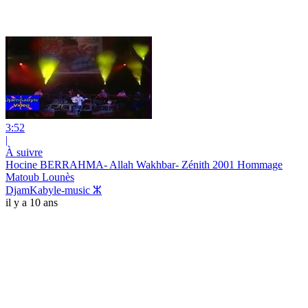
3:52
|
À suivre
Hocine BERRAHMA- Allah Wakhbar- Zénith 2001 Hommage
Matoub Lounès
DjamKabyle-music ⵣ
il y a 10 ans