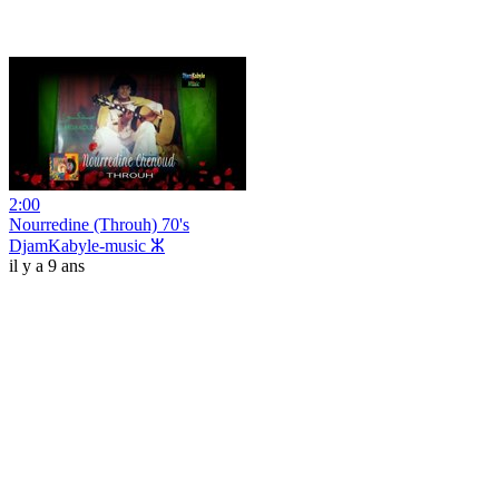
2:00
Nourredine (Throuh) 70's
DjamKabyle-music ⵣ
il y a 9 ans