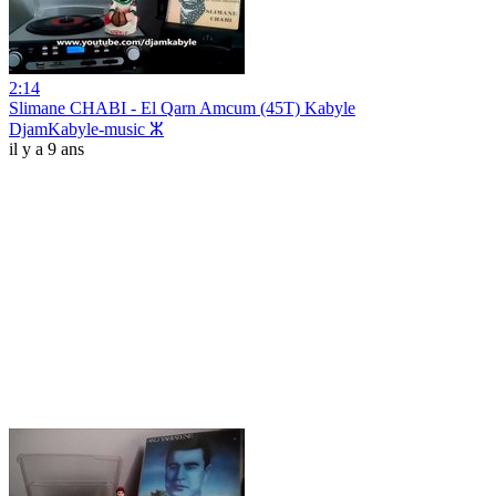
2:14
Slimane CHABI - El Qarn Amcum (45T) Kabyle
DjamKabyle-music ⵣ
il y a 9 ans