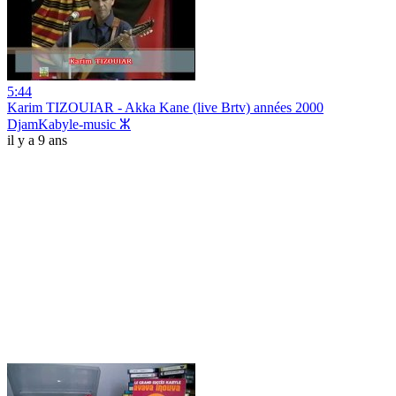
5:44
Karim TIZOUIAR - Akka Kane (live Brtv) années 2000
DjamKabyle-music ⵣ
il y a 9 ans