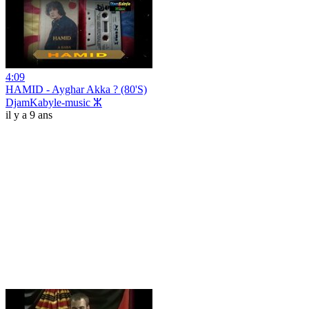
4:09
HAMID - Ayghar Akka ? (80'S)
DjamKabyle-music ⵣ
il y a 9 ans