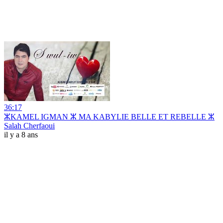
36:17
ⵣKAMEL IGMAN ⵣ MA KABYLIE BELLE ET REBELLE ⵣ
Salah Cherfaoui
il y a 8 ans