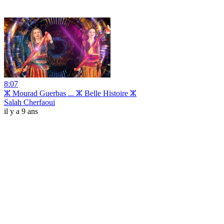
8:07
ⵣ Mourad Guerbas ... ⵣ Belle Histoire ⵣ
Salah Cherfaoui
il y a 9 ans