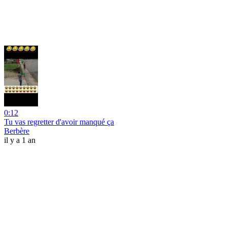
0:12
Tu vas regretter d'avoir manqué ça
Berbère
il y a 1 an