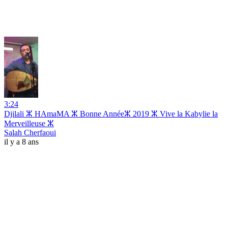
3:24
Djilali ⵣ HAmaMA ⵣ Bonne Annéeⵣ 2019 ⵣ Vive la Kabylie la
Merveilleuse ⵣ
Salah Cherfaoui
il y a 8 ans