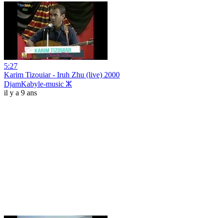
5:27
Karim Tizouiar - Iruh Zhu (live) 2000
DjamKabyle-music ⵣ
il y a 9 ans