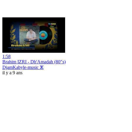
1:58
Brahim IZRI - Dh'Amadah (80"s)
DjamKabyle-music ⵣ
il y a 9 ans