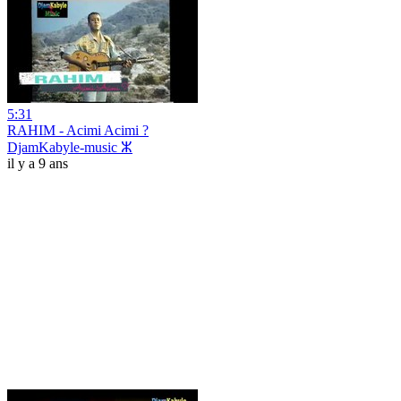
5:31
RAHIM - Acimi Acimi ?
DjamKabyle-music ⵣ
il y a 9 ans