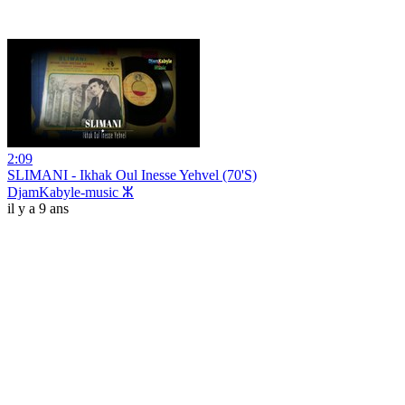
2:09
SLIMANI - Ikhak Oul Inesse Yehvel (70'S)
DjamKabyle-music ⵣ
il y a 9 ans