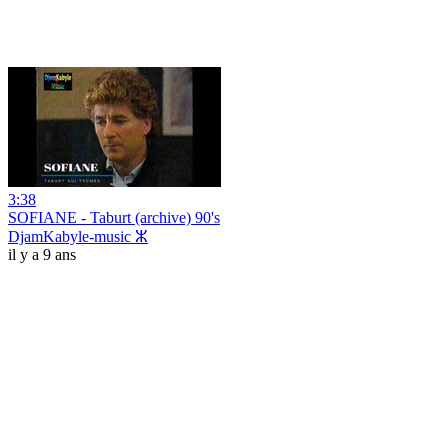
3:38
SOFIANE - Taburt (archive) 90's
DjamKabyle-music ⵣ
il y a 9 ans