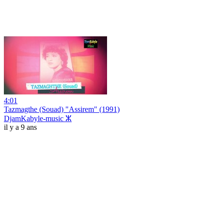
4:01
Tazmagthe (Souad) "Assirem" (1991)
DjamKabyle-music ⵣ
il y a 9 ans