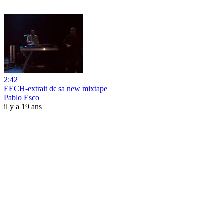
2:42
EECH-extrait de sa new mixtape
Pablo Esco
il y a 19 ans