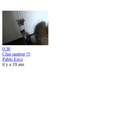
0:36
Chat sauteur !!!
Pablo Esco
il y a 19 ans