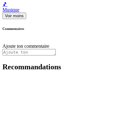
🎵
Musique
Voir moins
Commentaires
Ajoute ton commentaire
Recommandations