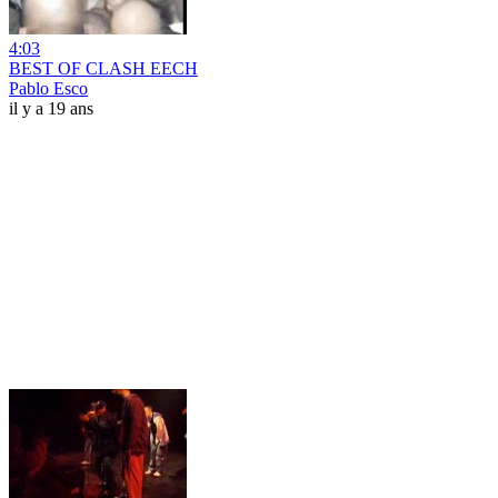
4:03
BEST OF CLASH EECH
Pablo Esco
il y a 19 ans