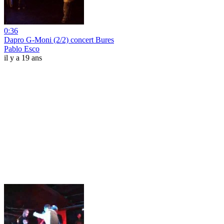
0:36
Dapro G-Moni (2/2) concert Bures
Pablo Esco
il y a 19 ans