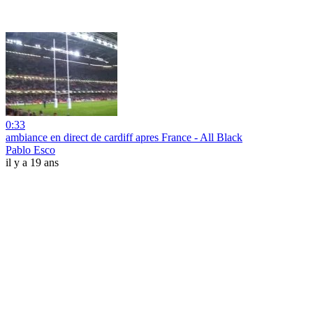
0:33
ambiance en direct de cardiff apres France - All Black
Pablo Esco
il y a 19 ans