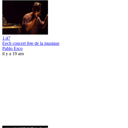
1:47
Eech concert fete de la musique
Pablo Esco
il y a 19 ans