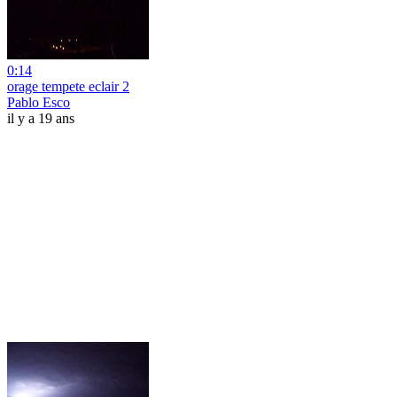
0:14
orage tempete eclair 2
Pablo Esco
il y a 19 ans