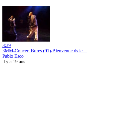
3:39
3MM-Concert Bures (91)-Bienvenue ds le ...
Pablo Esco
il y a 19 ans