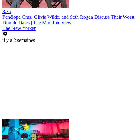
8:35
Penélope Cruz, Olivia Wilde, and Seth Rogen Discuss Their Worst
Double Dates | The Mini Interview
The New Yorker
il y a 2 semaines