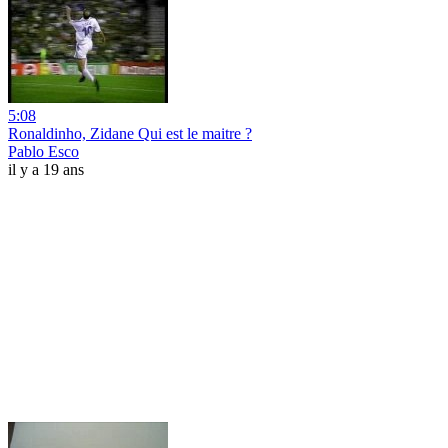
5:08
Ronaldinho, Zidane Qui est le maitre ?
Pablo Esco
il y a 19 ans