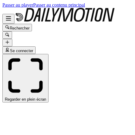
Passer au player
Passer au contenu principal
Rechercher
Se connecter
Regarder en plein écran