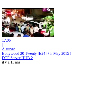
17:06
|
À suivre
Bollywood 20 Twenty [E24] 7th May 2015 !
DTF Server HUB 2
il y a 11 ans