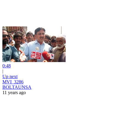
0:48
|
Up next
MVI_3286
BOLTAUNSA
11 years ago