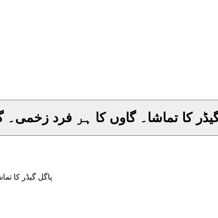
گیڈر کا تماشا۔ گاوں کا ہر فرد زخمی۔ گا
پاگل گیڈر کا تما