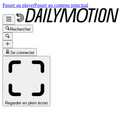
Passer au player
Passer au contenu principal
Rechercher
Se connecter
Regarder en plein écran