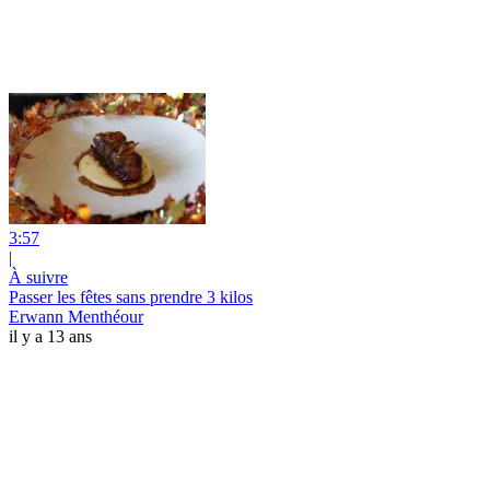
3:57
|
À suivre
Passer les fêtes sans prendre 3 kilos
Erwann Menthéour
il y a 13 ans