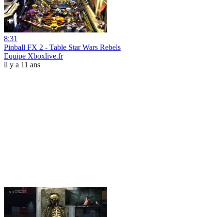
8:31
Pinball FX 2 - Table Star Wars Rebels
Equipe Xboxlive.fr
il y a 11 ans