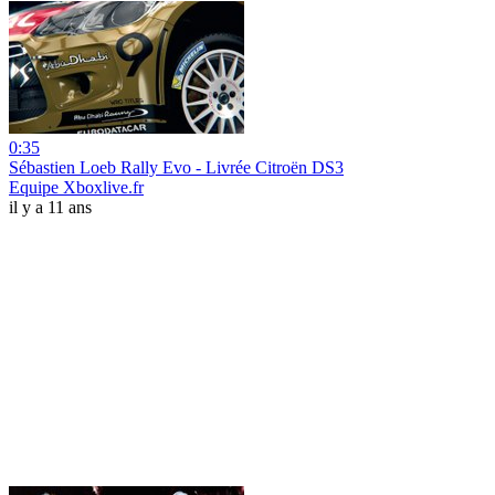
0:35
Sébastien Loeb Rally Evo - Livrée Citroën‎ DS3
Equipe Xboxlive.fr
il y a 11 ans