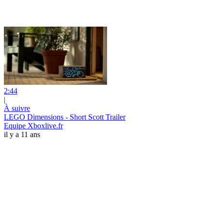
2:44
|
À suivre
LEGO Dimensions - Short Scott Trailer
Equipe Xboxlive.fr
il y a 11 ans