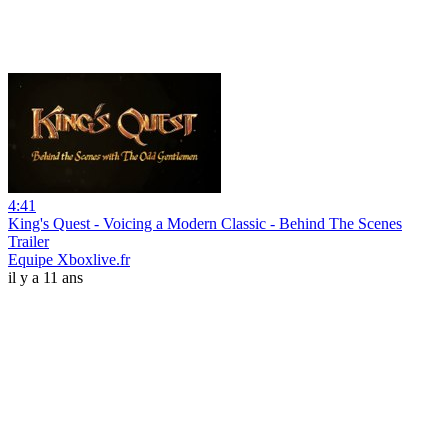
4:41
King's Quest - Voicing a Modern Classic - Behind The Scenes
Trailer
Equipe Xboxlive.fr
il y a 11 ans