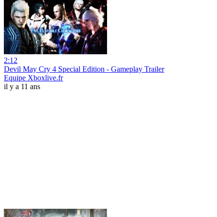
2:12
Devil May Cry 4 Special Edition - Gameplay Trailer
Equipe Xboxlive.fr
il y a 11 ans