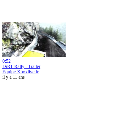
0:52
DiRT Rally - Trailer
Equipe Xboxlive.fr
il y a 11 ans