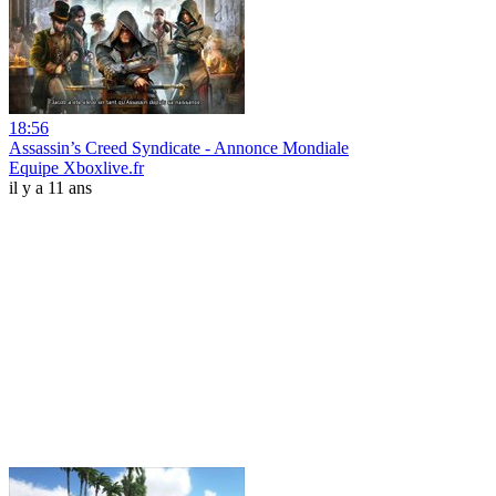
18:56
Assassin’s Creed Syndicate - Annonce Mondiale
Equipe Xboxlive.fr
il y a 11 ans