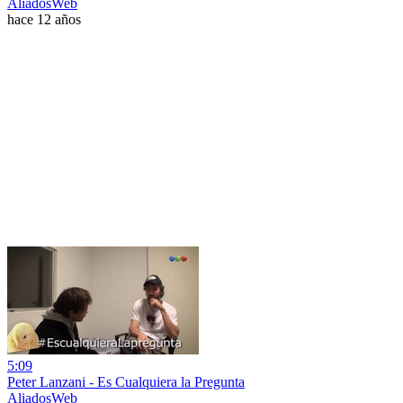
AliadosWeb
hace 12 años
5:09
Peter Lanzani - Es Cualquiera la Pregunta
AliadosWeb