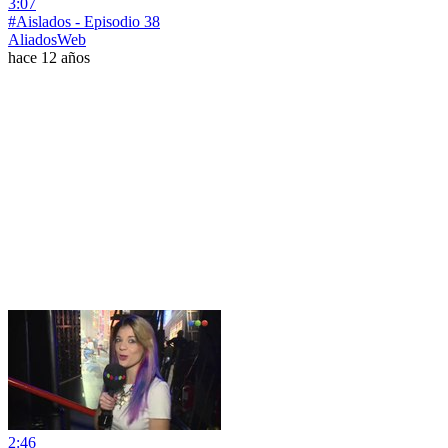
3:07
#Aislados - Episodio 38
AliadosWeb
hace 12 años
2:46