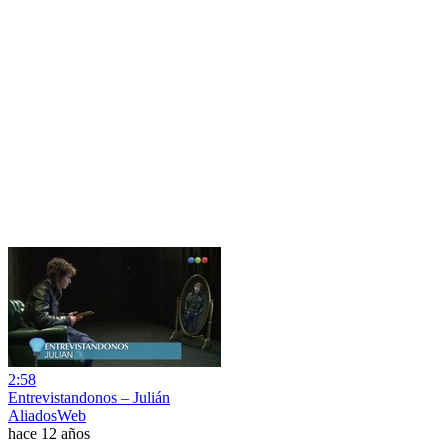
2:58
Entrevistandonos – Julián
AliadosWeb
hace 12 años