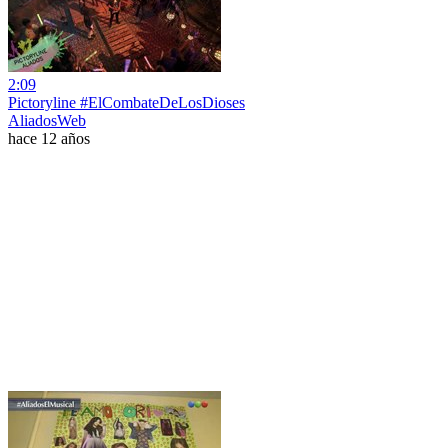
2:09
Pictoryline #ElCombateDeLosDioses
AliadosWeb
hace 12 años