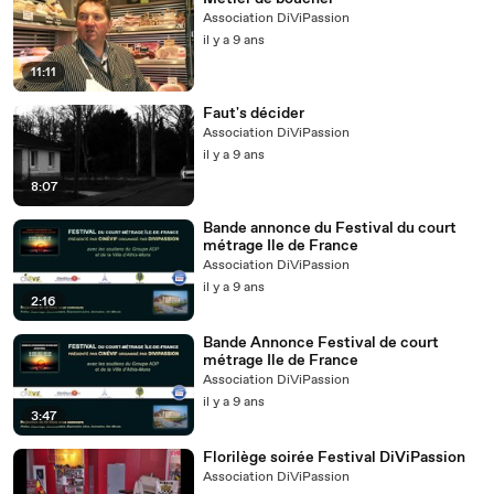
Association DiViPassion
il y a 9 ans
11:11
Faut's décider
Association DiViPassion
il y a 9 ans
8:07
Bande annonce du Festival du court
métrage Ile de France
Association DiViPassion
il y a 9 ans
2:16
Bande Annonce Festival de court
métrage Ile de France
Association DiViPassion
il y a 9 ans
3:47
Florilège soirée Festival DiViPassion
Association DiViPassion