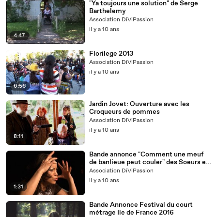
"Ya toujours une solution" de Serge
Barthelemy
Association DiViPassion
il y a 10 ans
4:47
Florilege 2013
Association DiViPassion
il y a 10 ans
6:56
Jardin Jovet: Ouverture avec les
Croqueurs de pommes
Association DiViPassion
il y a 10 ans
8:11
Bande annonce "Comment une meuf
de banlieue peut couler" des Soeurs en
scène
Association DiViPassion
il y a 10 ans
1:31
Bande Annonce Festival du court
métrage Ile de France 2016