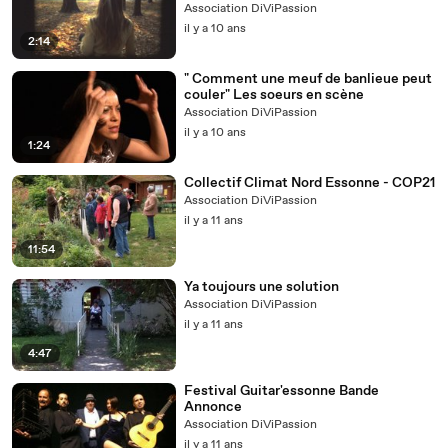
Association DiViPassion
il y a 10 ans
2:14
" Comment une meuf de banlieue peut
couler" Les soeurs en scène
Association DiViPassion
il y a 10 ans
1:24
Collectif Climat Nord Essonne - COP21
Association DiViPassion
il y a 11 ans
11:54
Ya toujours une solution
Association DiViPassion
il y a 11 ans
4:47
Festival Guitar'essonne Bande
Annonce
Association DiViPassion
il y a 11 ans