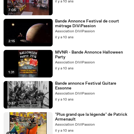
il y a 10 ans
7:05
Bande Annonce Festival de court
métrage DiViPassion
Association DiViPassion
il y a 10 ans
2:15
MVNR - Bande Annonce Halloween
Party
Association DiViPassion
il y a 10 ans
1:31
Bande annonce Festival Guitare
Essonne
Association DiViPassion
il y a 10 ans
0:57
"Plus grand que la légende" de Patrick
Armenault
Association DiViPassion
il y a 10 ans