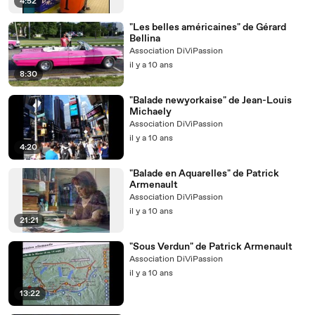
4:52
"Les belles américaines" de Gérard
Bellina
Association DiViPassion
il y a 10 ans
8:30
"Balade newyorkaise" de Jean-Louis
Michaely
Association DiViPassion
il y a 10 ans
4:20
"Balade en Aquarelles" de Patrick
Armenault
Association DiViPassion
il y a 10 ans
21:21
"Sous Verdun" de Patrick Armenault
Association DiViPassion
il y a 10 ans
13:22