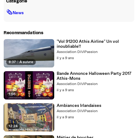
Catégorie
🗞
News
Recommandations
"Vol 91200 Athis Airline" Un vol
inoubliable!!
Association DiViPassion
il y a 9 ans
8:37
|
À suivre
Bande Annonce Halloween Party 2017
Athis-Mons
Association DiViPassion
il y a 9 ans
1:56
Ambiances Irlandaises
Association DiViPassion
il y a 9 ans
12:24
Métier de boucher