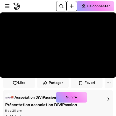
Passer au player
Passer au contenu principal
Se connecter
Like
Partager
Favori
Suivre
Association DiViPassion
Présentation association DiViPassion
il y a 20 ans