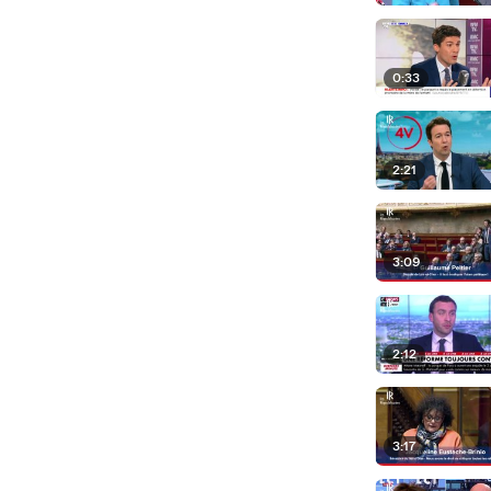
0:33
2:21
3:09
2:12
3:17