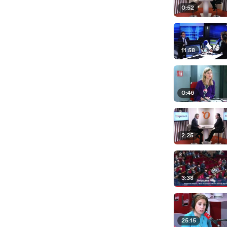
0:52
11:58
0:46
2:25
3:38
25:15