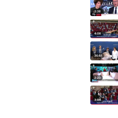
2:38
4:08
35:51
2:23
3:06