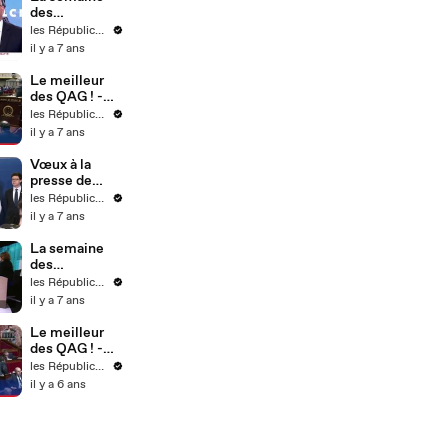
des
Républicains !
les Républicains
- Semaine 4
il y a 7 ans
Le meilleur
des QAG ! -
Semaine 4
les Républicains
il y a 7 ans
Vœux à la
presse de
l'équipe
les Républicains
dirigeante - 21
il y a 7 ans
janvier 2020
(17)
La semaine
des
Républicains !
les Républicains
- Semaine 3
il y a 7 ans
Le meilleur
des QAG ! -
Semaine 9
les Républicains
il y a 6 ans