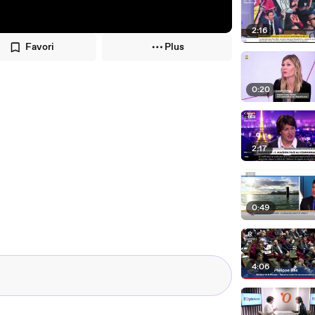
2:16
Favori
Plus
0:20
2:17
0:49
4:06