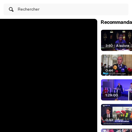
Rechercher
Recommanda
3:50
|
À suivre
0:44
1:29:00
0:43