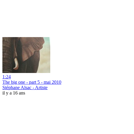
1:24
The big one - part 5 - mai 2010
Stéphane Alsac - Artiste
il y a 16 ans