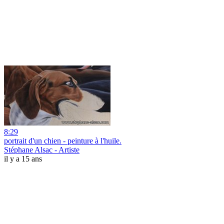
8:29
portrait d'un chien - peinture à l'huile.
Stéphane Alsac - Artiste
il y a 15 ans