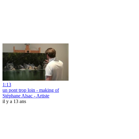
1:13
un pont trop loin - making of
Stéphane Alsac - Artiste
il y a 13 ans