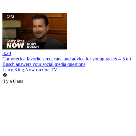
3:20
Car wrecks, favorite street cars, and advice for young racers -- Kurt
Busch answers your social media questions
Larry King Now on Ora.TV
il y a 6 ans