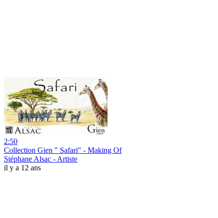
2:50
Collection Gien " Safari" - Making Of
Stéphane Alsac - Artiste
il y a 12 ans