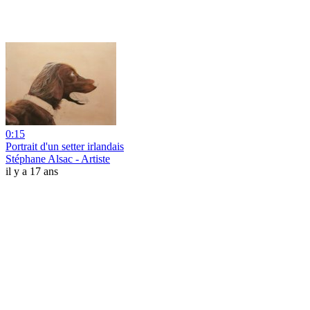
0:15
Portrait d'un setter irlandais
Stéphane Alsac - Artiste
il y a 17 ans