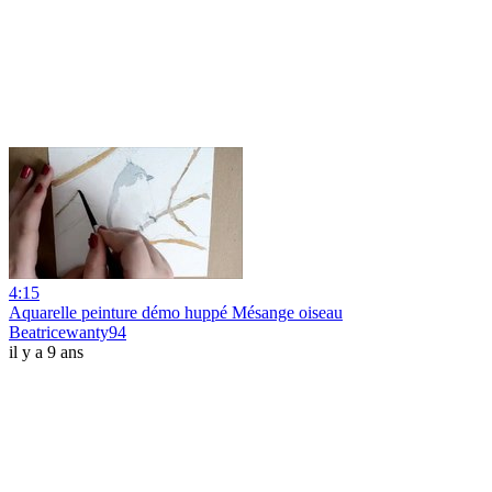
4:15
Aquarelle peinture démo huppé Mésange oiseau
Beatricewanty94
il y a 9 ans