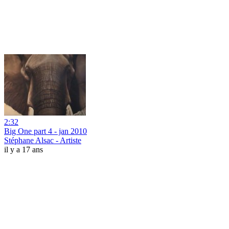
2:32
Big One part 4 - jan 2010
Stéphane Alsac - Artiste
il y a 17 ans