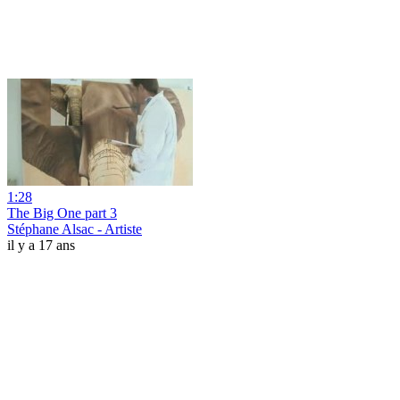
1:28
The Big One part 3
Stéphane Alsac - Artiste
il y a 17 ans