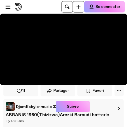
Passer au player
Passer au contenu principal
Se connecter
11
Partager
Favori
Suivre
DjamKabyle-music ⵣ
ABRANIS 1980(Thizizwa)Arezki Baroudi batterie
il y a 20 ans