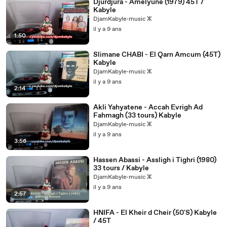
Djurdjura - Amelyune (1979) 45T /
Kabyle
DjamKabyle-music ⵣ
il y a 9 ans
1:50
Slimane CHABI - El Qarn Amcum (45T)
Kabyle
DjamKabyle-music ⵣ
il y a 9 ans
2:14
Akli Yahyatene - Accah Evrigh Ad
Fahmagh (33 tours) Kabyle
DjamKabyle-music ⵣ
il y a 9 ans
3:56
Hassen Abassi - Assligh i Tighri (1980)
33 tours / Kabyle
DjamKabyle-music ⵣ
il y a 9 ans
2:57
HNIFA - El Kheir d Cheir (50'S) Kabyle
/ 45T