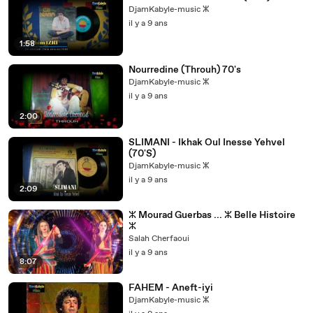
DjamKabyle-music ⵣ
il y a 9 ans
1:58
Nourredine (Throuh) 70's
DjamKabyle-music ⵣ
il y a 9 ans
2:00
SLIMANI - Ikhak Oul Inesse Yehvel
(70'S)
DjamKabyle-music ⵣ
il y a 9 ans
2:09
ⵣ Mourad Guerbas ... ⵣ Belle Histoire
ⵣ
Salah Cherfaoui
il y a 9 ans
8:07
FAHEM - Aneft-iyi
DjamKabyle-music ⵣ