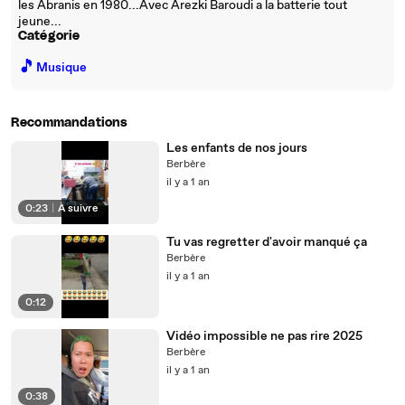
les Abranis en 1980...Avec Arezki Baroudi a la batterie tout
jeune...
Catégorie
🎵
Musique
Recommandations
Les enfants de nos jours
Berbère
il y a 1 an
0:23
|
À suivre
Tu vas regretter d'avoir manqué ça
Berbère
il y a 1 an
0:12
Vidéo impossible ne pas rire 2025
Berbère
il y a 1 an
0:38