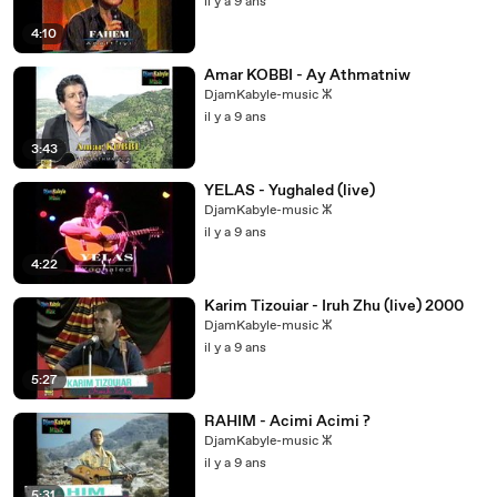
il y a 9 ans
4:10
Amar KOBBI - Ay Athmatniw
DjamKabyle-music ⵣ
il y a 9 ans
3:43
YELAS - Yughaled (live)
DjamKabyle-music ⵣ
il y a 9 ans
4:22
Karim Tizouiar - Iruh Zhu (live) 2000
DjamKabyle-music ⵣ
il y a 9 ans
5:27
RAHIM - Acimi Acimi ?
DjamKabyle-music ⵣ
il y a 9 ans
5:31