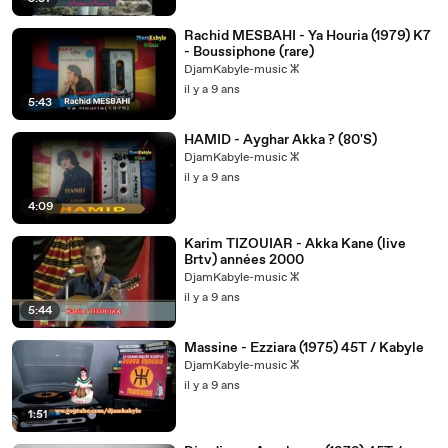
Rachid MESBAHI - Ya Houria (1979) K7
- Boussiphone (rare)
DjamKabyle-music ⵣ
il y a 9 ans
5:43
HAMID - Ayghar Akka ? (80'S)
DjamKabyle-music ⵣ
il y a 9 ans
4:09
Karim TIZOUIAR - Akka Kane (live
Brtv) années 2000
DjamKabyle-music ⵣ
il y a 9 ans
5:44
Massine - Ezziara (1975) 45T / Kabyle
DjamKabyle-music ⵣ
il y a 9 ans
1:51