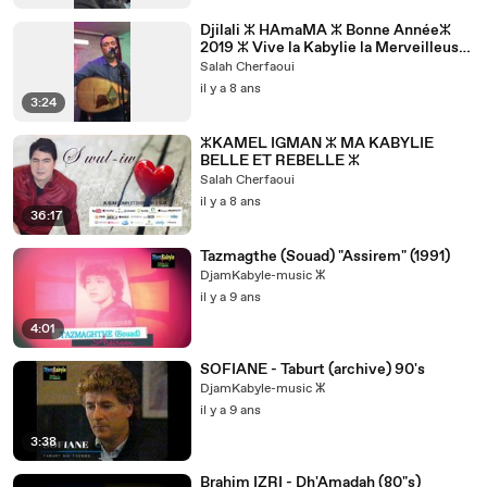
Djilali ⵣ HAmaMA ⵣ Bonne Annéeⵣ
2019 ⵣ Vive la Kabylie la Merveilleuse
ⵣ
Salah Cherfaoui
il y a 8 ans
3:24
ⵣKAMEL IGMAN ⵣ MA KABYLIE
BELLE ET REBELLE ⵣ
Salah Cherfaoui
il y a 8 ans
36:17
Tazmagthe (Souad) "Assirem" (1991)
DjamKabyle-music ⵣ
il y a 9 ans
4:01
SOFIANE - Taburt (archive) 90's
DjamKabyle-music ⵣ
il y a 9 ans
3:38
Brahim IZRI - Dh'Amadah (80"s)