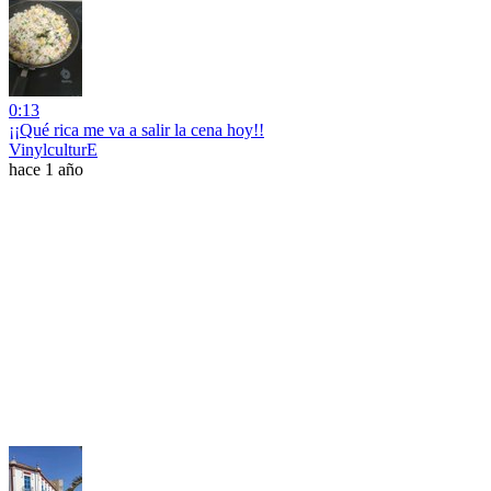
0:13
¡¡Qué rica me va a salir la cena hoy!!
VinylculturE
hace 1 año