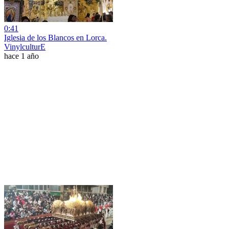
0:41
Iglesia de los Blancos en Lorca.
VinylculturE
hace 1 año