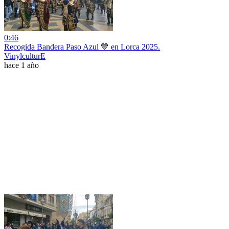
0:46
Recogida Bandera Paso Azul 💙 en Lorca 2025.
VinylculturE
hace 1 año