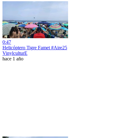
0:47
Helicóptero Tigre Famet #Aire25
VinylculturE
hace 1 año