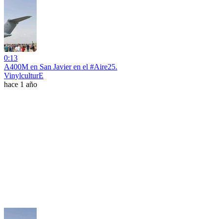
0:13
A400M en San Javier en el #Aire25.
VinylculturE
hace 1 año