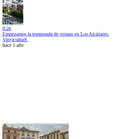
0:26
Empezamos la temporada de verano en Los Alcázares.
VinylculturE
hace 1 año