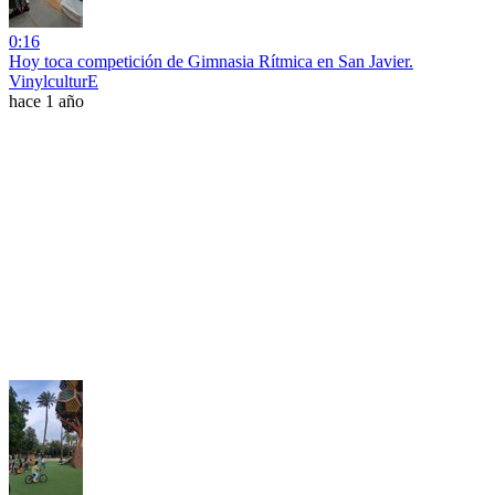
0:16
Hoy toca competición de Gimnasia Rítmica en San Javier.
VinylculturE
hace 1 año