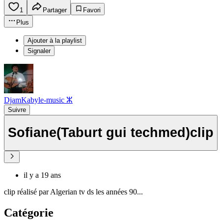
1
Partager
Favori
Plus
Ajouter à la playlist
Signaler
DjamKabyle-music ⵣ
Suivre
Sofiane(Taburt gui techmed)clip
il y a 19 ans
clip réalisé par Algerian tv ds les années 90...
Catégorie