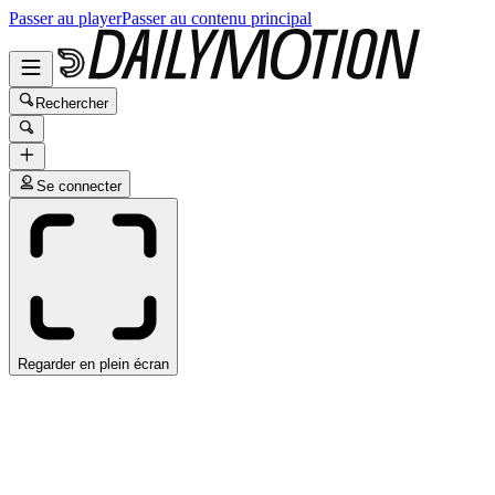
Passer au player
Passer au contenu principal
Rechercher
Se connecter
Regarder en plein écran