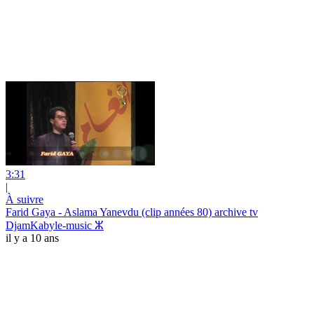
3:31
|
À suivre
Farid Gaya - Aslama Yanevdu (clip années 80) archive tv
DjamKabyle-music ⵣ
il y a 10 ans