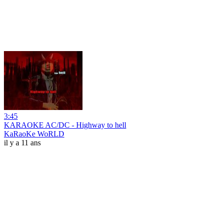
3:45
KARAOKE AC/DC - Highway to hell
KaRaoKe WoRLD
il y a 11 ans