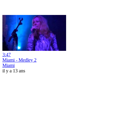
3:47
Miami - Medley 2
Miami
il y a 13 ans