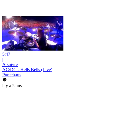
5:47
|
À suivre
AC/DC - Hells Bells (Live)
Purecharts
il y a 5 ans