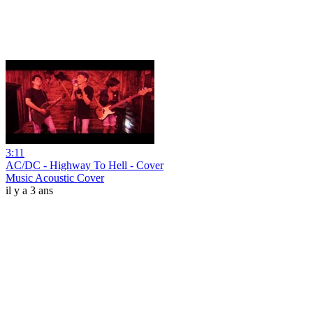
3:11
AC/DC - Highway To Hell - Cover
Music Acoustic Cover
il y a 3 ans