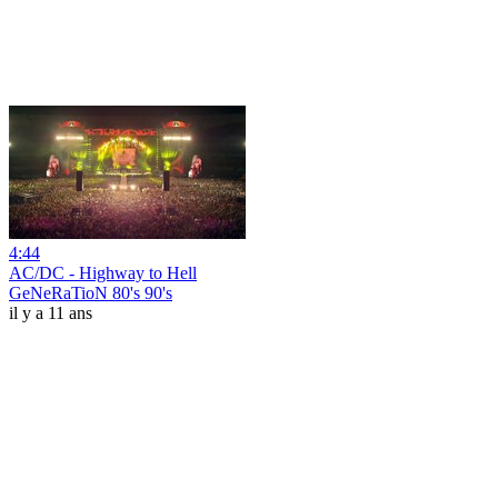
4:44
AC/DC - Highway to Hell
GeNeRaTioN 80's 90's
il y a 11 ans