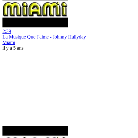
2:39
La Musique Que J'aime - Johnny Hallyday
Miami
il y a 5 ans