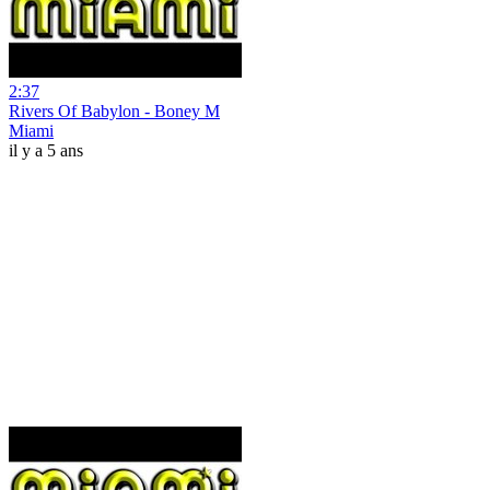
2:37
Rivers Of Babylon - Boney M
Miami
il y a 5 ans