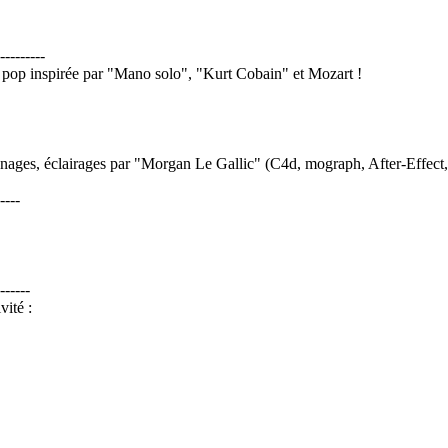
---------
" pop inspirée par "Mano solo", "Kurt Cobain" et Mozart !
nnages, éclairages par "Morgan Le Gallic" (C4d, mograph, After-Effect,
----
------
ité :