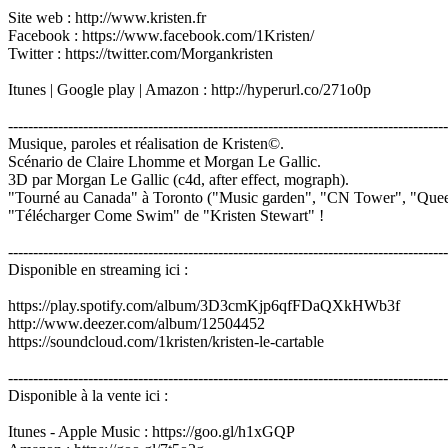
Site web : http://www.kristen.fr
Facebook : https://www.facebook.com/1Kristen/
Twitter : https://twitter.com/Morgankristen
Itunes | Google play | Amazon : http://hyperurl.co/271o0p
----------------------------------------------------------------------------------------
Musique, paroles et réalisation de Kristen©.
Scénario de Claire Lhomme et Morgan Le Gallic.
3D par Morgan Le Gallic (c4d, after effect, mograph).
"Tourné au Canada" à Toronto ("Music garden", "CN Tower", "Queen
"Télécharger Come Swim" de "Kristen Stewart" !
----------------------------------------------------------------------------------------
Disponible en streaming ici :
https://play.spotify.com/album/3D3cmKjp6qfFDaQXkHWb3f
http://www.deezer.com/album/12504452
https://soundcloud.com/1kristen/kristen-le-cartable
----------------------------------------------------------------------------------------
Disponible à la vente ici :
Itunes - Apple Music : https://goo.gl/h1xGQP