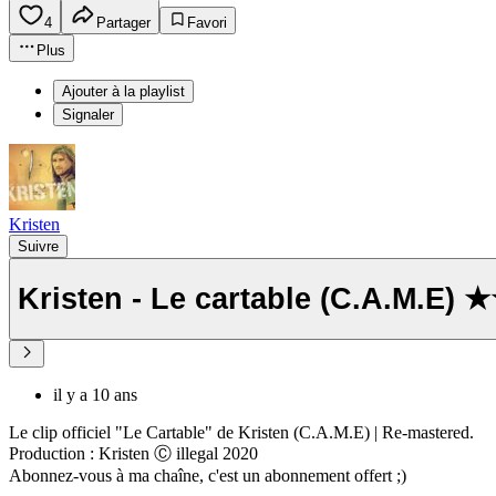
4
Partager
Favori
Plus
Ajouter à la playlist
Signaler
Kristen
Suivre
Kristen - Le cartable (C.A.M.E)
il y a 10 ans
Le clip officiel "Le Cartable" de Kristen (C.A.M.E) | Re-mastered.
Production : Kristen Ⓒ illegal 2020
Abonnez-vous à ma chaîne, c'est un abonnement offert ;)