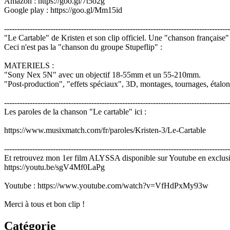
Amazon : https://goo.gl/7t5o2g
Google play : https://goo.gl/Mm15id
----------------------------------------------------------------------------------------
"Le Cartable" de Kristen et son clip officiel. Une "chanson française
Ceci n'est pas la "chanson du groupe Stupeflip" :
MATERIELS :
"Sony Nex 5N" avec un objectif 18-55mm et un 55-210mm.
"Post-production", "effets spéciaux", 3D, montages, tournages, étalo
----------------------------------------------------------------------------------------
Les paroles de la chanson "Le cartable" ici :
https://www.musixmatch.com/fr/paroles/Kristen-3/Le-Cartable
----------------------------------------------------------------------------------------
Et retrouvez mon 1er film ALYSSA disponible sur Youtube en exclusiv
https://youtu.be/sgV4Mf0LaPg
Youtube : https://www.youtube.com/watch?v=VfHdPxMy93w
Merci à tous et bon clip !
Catégorie