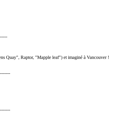
-----
s Quay", Raptor, "Mapple leaf") et imaginé à Vancouver !
-------
-------