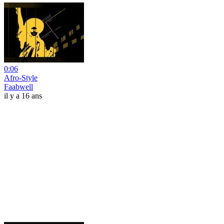
0:06
Afro-Style
Faabwell
il y a 16 ans