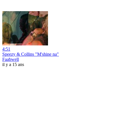
4:51
Speezy & Collins "M'shine na"
Faabwell
il y a 15 ans