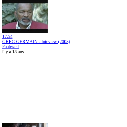
17:54
GREG GERMAIN - Inteview (2008)
Faabwell
il y a 18 ans