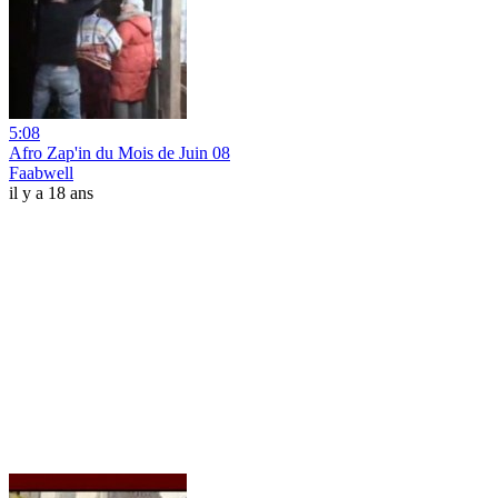
5:08
Afro Zap'in du Mois de Juin 08
Faabwell
il y a 18 ans