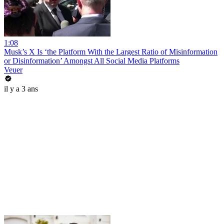
1:08
Musk’s X Is ‘the Platform With the Largest Ratio of Misinformation
or Disinformation’ Amongst All Social Media Platforms
Veuer
il y a 3 ans