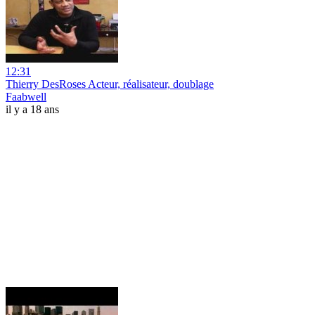
12:31
Thierry DesRoses Acteur, réalisateur, doublage
Faabwell
il y a 18 ans