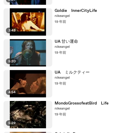
Goldie InnerCityLife
nikeangel
19 年前
3:43
UA 甘い運命
nikeangel
19 年前
5:20
UA ミルクティー
nikeangel
19 年前
4:54
MondoGrossofeatBird Life
nikeangel
19 年前
5:29