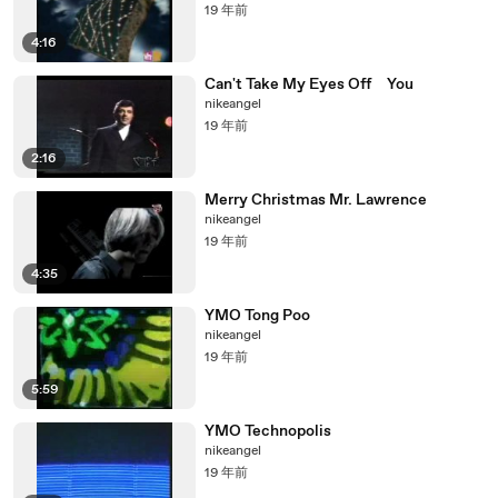
19 年前
4:16
Can't Take My Eyes Off You
nikeangel
19 年前
2:16
Merry Christmas Mr. Lawrence
nikeangel
19 年前
4:35
YMO Tong Poo
nikeangel
19 年前
5:59
YMO Technopolis
nikeangel
19 年前