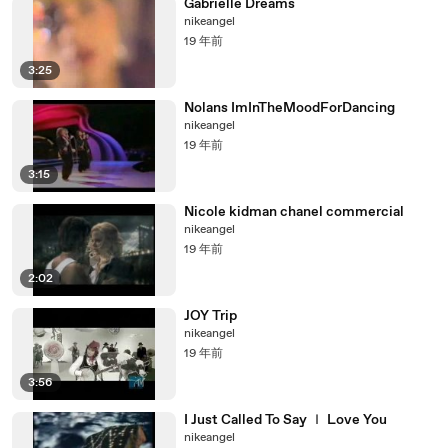
Gabrielle Dreams
nikeangel
19 年前
3:25
Nolans ImInTheMoodForDancing
nikeangel
19 年前
3:15
Nicole kidman chanel commercial
nikeangel
19 年前
2:02
JOY Trip
nikeangel
19 年前
3:56
I Just Called To Say Ｉ Love You
nikeangel