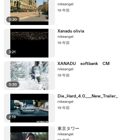
nikeangel
19 年前
0:30
Xanadu olivia
nikeangel
19 年前
3:21
XANADU softbank CM
nikeangel
19 年前
0:30
Die_Hard_4.0___New_Trailer_
nikeangel
19 年前
2:19
東京タワー
nikeangel