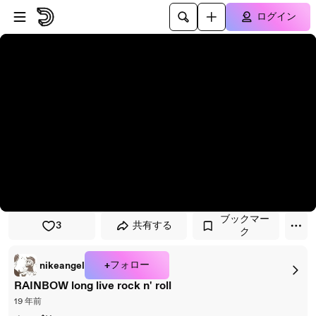
プレイヤーにスキップ
メインコンテンツにスキップ
ログイン
ブックマー
3
共有する
ク
+フォロー
nikeangel
RAINBOW long live rock n' roll
19 年前