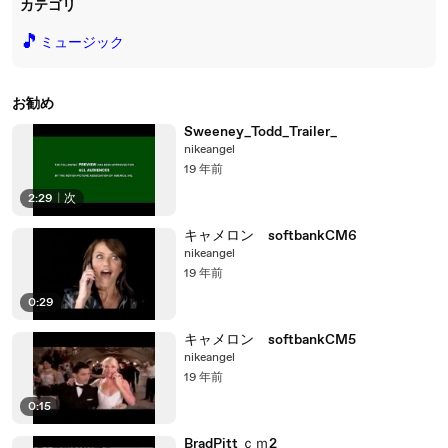
カテゴリ
🎵
ミュージック
お勧め
Sweeney_Todd_Trailer_
nikeangel
19 年前
2:29
|
次
キャメロン softbankCM6
nikeangel
19 年前
0:29
キャメロン softbankCM5
nikeangel
19 年前
0:15
BradPitt ｃｍ2