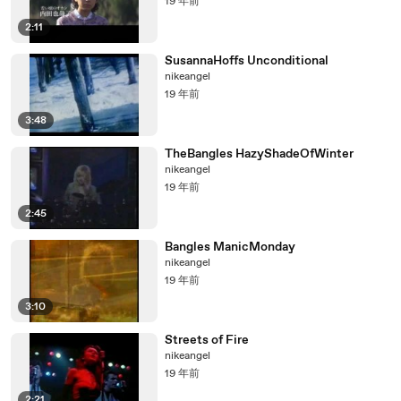
19 年前
2:11
SusannaHoffs Unconditional
nikeangel
19 年前
3:48
TheBangles HazyShadeOfWinter
nikeangel
19 年前
2:45
Bangles ManicMonday
nikeangel
19 年前
3:10
Streets of Fire
nikeangel
19 年前
2:21