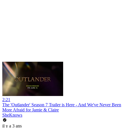
2:21
The 'Outlander' Season 7 Trailer is Here - And We've Never Been
More Afraid for Jamie & Claire
SheKnows
il y a 3 ans