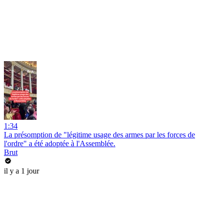
1:34
La présomption de "légitime usage des armes par les forces de
l'ordre" a été adoptée à l'Assemblée.
Brut
il y a 1 jour