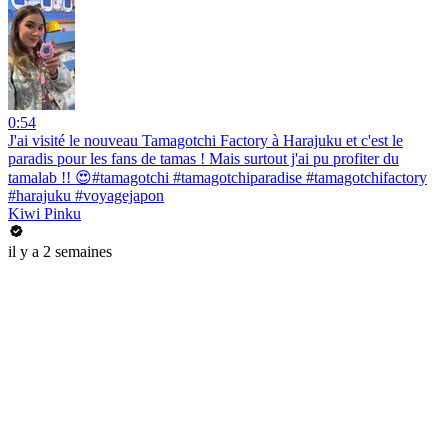
0:54
J'ai visité le nouveau Tamagotchi Factory à Harajuku et c'est le
paradis pour les fans de tamas ! Mais surtout j'ai pu profiter du
tamalab !! 😍#tamagotchi #tamagotchiparadise #tamagotchifactory
#harajuku #voyagejapon
Kiwi Pinku
il y a 2 semaines