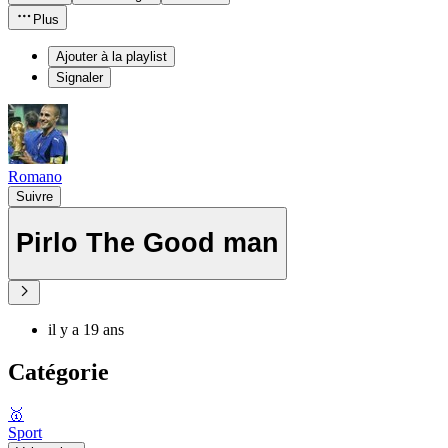
Plus
Ajouter à la playlist
Signaler
Romano
Suivre
Pirlo The Good man
il y a 19 ans
Catégorie
🥇
Sport