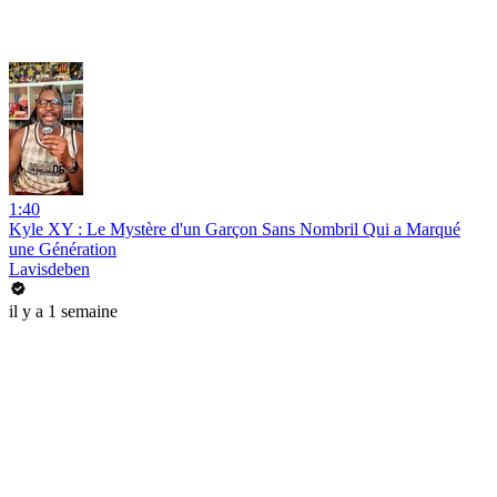
1:40
Kyle XY : Le Mystère d'un Garçon Sans Nombril Qui a Marqué
une Génération
Lavisdeben
il y a 1 semaine