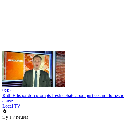
0:45
Ruth Ellis pardon prompts fresh debate about justice and domestic
abuse
Local TV
il y a 7 heures