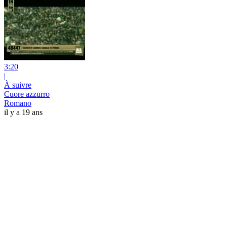
3:20
|
À suivre
Cuore azzurro
Romano
il y a 19 ans