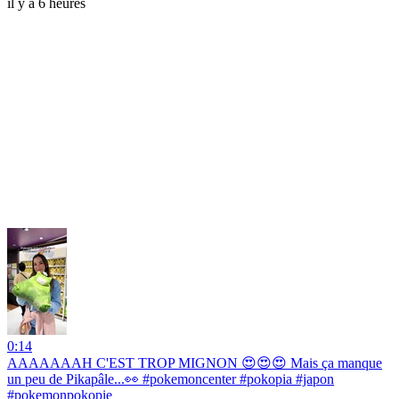
il y a 6 heures
0:14
AAAAAAAH C'EST TROP MIGNON 😍😍😍 Mais ça manque
un peu de Pikapâle...👀 #pokemoncenter #pokopia #japon
#pokemonpokopie