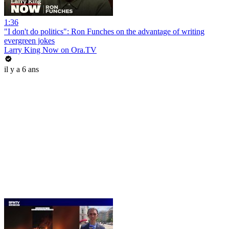
1:36
"I don't do politics": Ron Funches on the advantage of writing
evergreen jokes
Larry King Now on Ora.TV
il y a 6 ans