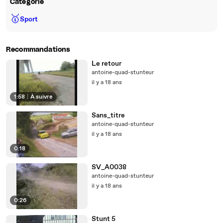
Catégorie
🥇
Sport
Recommandations
Le retour
antoine-quad-stunteur
il y a 18 ans
1:58
|
À suivre
Sans_titre
antoine-quad-stunteur
il y a 18 ans
0:18
SV_A0038
antoine-quad-stunteur
il y a 18 ans
0:26
Stunt 5