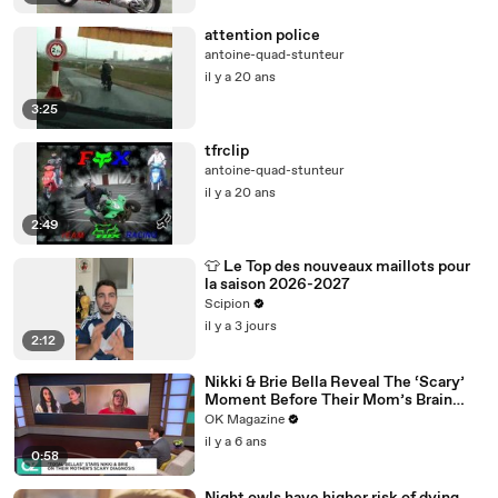
attention police
antoine-quad-stunteur
il y a 20 ans
3:25
tfrclip
antoine-quad-stunteur
il y a 20 ans
2:49
👕 Le Top des nouveaux maillots pour
la saison 2026-2027
Scipion
il y a 3 jours
2:12
Nikki & Brie Bella Reveal The ‘Scary’
Moment Before Their Mom’s Brain
Surgery: Watch
OK Magazine
il y a 6 ans
0:58