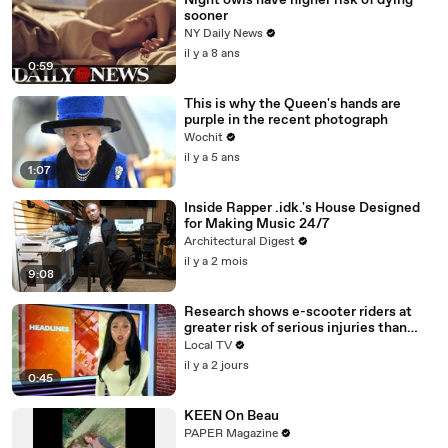
Night owls have higher risk of dying
sooner
NY Daily News
il y a 8 ans
0:59
This is why the Queen's hands are
purple in the recent photograph
Wochit
il y a 5 ans
1:07
Inside Rapper .idk.'s House Designed
for Making Music 24/7
Architectural Digest
il y a 2 mois
9:08
Research shows e-scooter riders at
greater risk of serious injuries than
cyclists and motorcyclists
Local TV
il y a 2 jours
0:45
KEEN On Beau
PAPER Magazine