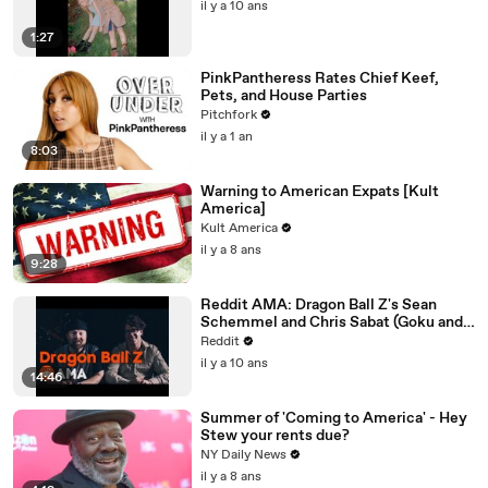
il y a 10 ans
1:27
PinkPantheress Rates Chief Keef,
Pets, and House Parties
Pitchfork
il y a 1 an
8:03
Warning to American Expats [Kult
America]
Kult America
il y a 8 ans
9:28
Reddit AMA: Dragon Ball Z's Sean
Schemmel and Chris Sabat (Goku and
Vegeta)
Reddit
il y a 10 ans
14:46
Summer of 'Coming to America' - Hey
Stew your rents due?
NY Daily News
il y a 8 ans