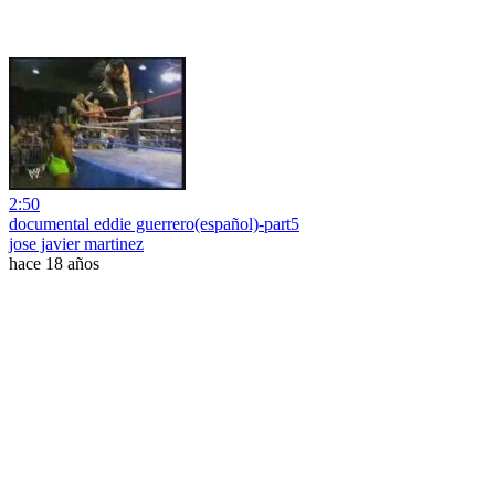
2:50
documental eddie guerrero(español)-part5
jose javier martinez
hace 18 años