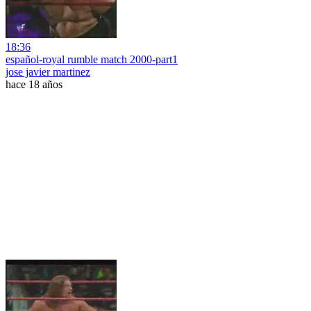
18:36
español-royal rumble match 2000-part1
jose javier martinez
hace 18 años