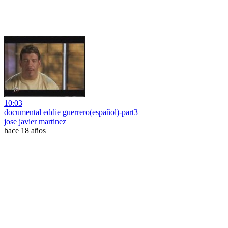
10:03
documental eddie guerrero(español)-part3
jose javier martinez
hace 18 años