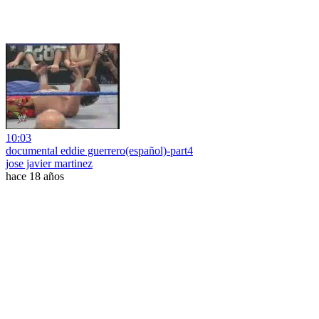
10:03
documental eddie guerrero(español)-part4
jose javier martinez
hace 18 años