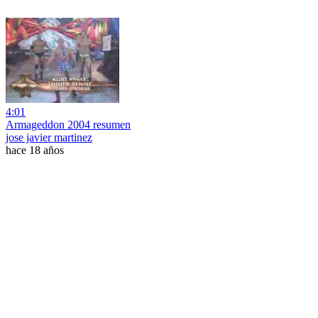
4:01
Armageddon 2004 resumen
jose javier martinez
hace 18 años