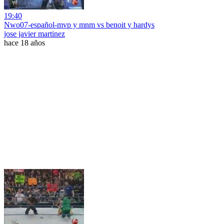
19:40
Nwo07-español-mvp y mnm vs benoit y hardys
jose javier martinez
hace 18 años