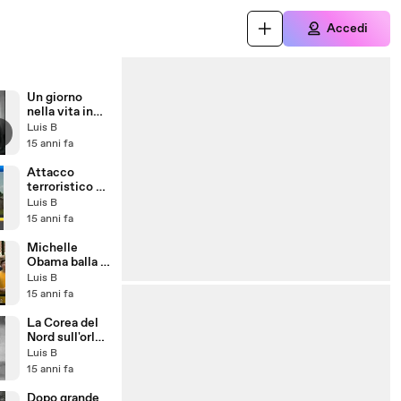
Accedi
Un giorno
nella vita in
India: la
Luis B
corruzione
15 anni fa
Attacco
terroristico a
Charsadda: 80
Luis B
morti
15 anni fa
Michelle
Obama balla il
"dougie"
Luis B
15 anni fa
La Corea del
Nord sull'orlo
della carestia
Luis B
15 anni fa
Dopo grande