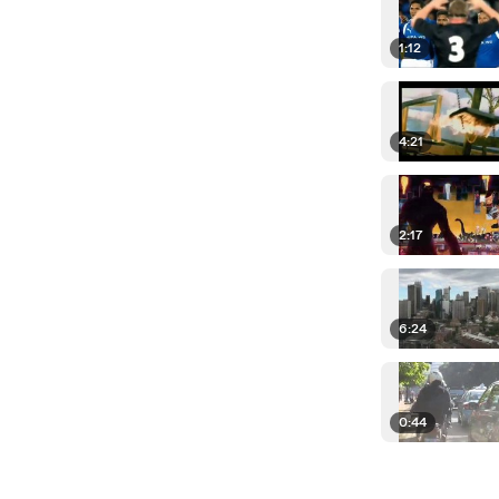
1:12
4:21
2:17
6:24
0:44