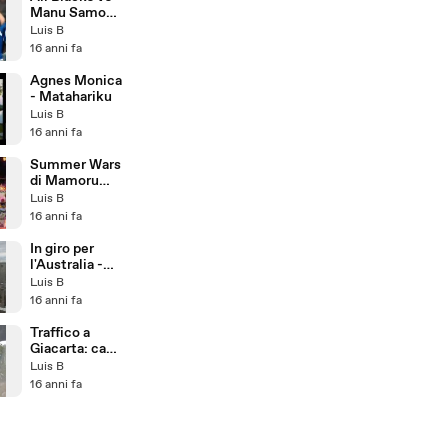
Manu Samoa
(Haka)
Luis B
16 anni fa
Agnes Monica
- Matahariku
Luis B
16 anni fa
Summer Wars
di Mamoru
Hosoda
Luis B
16 anni fa
In giro per
l'Australia -
Sydney
Luis B
16 anni fa
Traffico a
Giacarta: caos
a due ruote
Luis B
16 anni fa