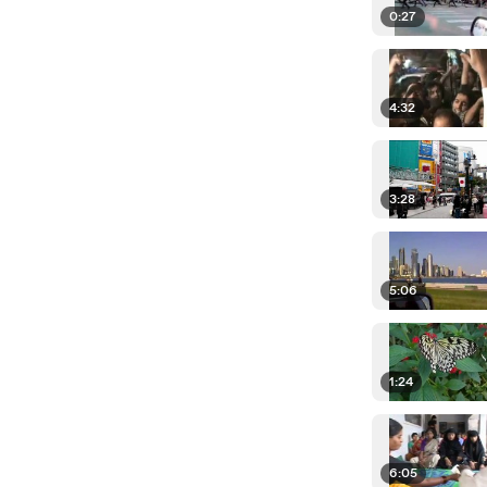
0:27
4:32
3:28
5:06
1:24
6:05