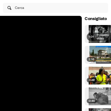
Cerca
Consigliato
Prossimi
1:01
|
video
2:16
3:48
0:45