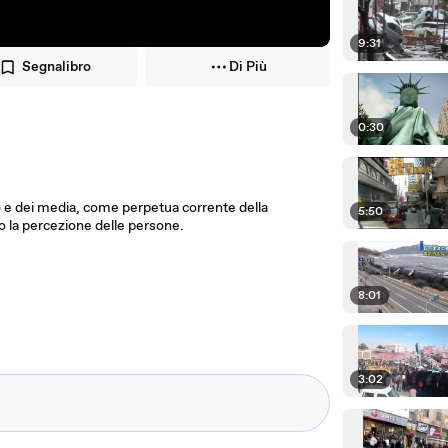
9:31
Segnalibro
Di Più
0:30
o e dei media, come perpetua corrente della
5:50
o la percezione delle persone.
8:01
3:02