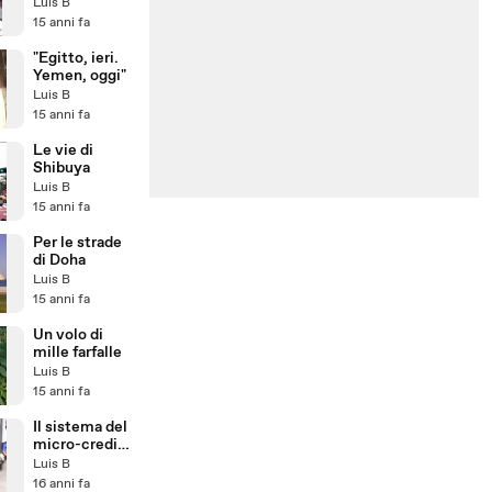
Teheran
Luis B
15 anni fa
"Egitto, ieri.
Yemen, oggi"
Luis B
15 anni fa
Le vie di
Shibuya
Luis B
15 anni fa
Per le strade
di Doha
Luis B
15 anni fa
Un volo di
mille farfalle
Luis B
15 anni fa
Il sistema del
micro-credito
funziona
Luis B
veramente?
16 anni fa