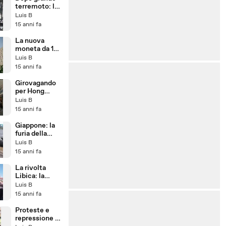
terremoto: la
ricerca del
Luis B
padre
15 anni fa
La nuova
moneta da 1
dollaro
Luis B
15 anni fa
Girovagando
per Hong
Kong
Luis B
15 anni fa
Giappone: la
furia della
natura
Luis B
15 anni fa
La rivolta
Libica: la
caduta del
Luis B
Libro Verde
15 anni fa
Proteste e
repressione a