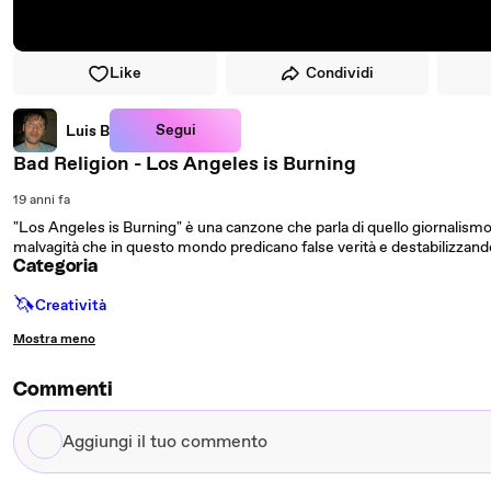
Like
Condividi
Segui
Luis B
Bad Religion - Los Angeles is Burning
19 anni fa
"Los Angeles is Burning" è una canzone che parla di quello giornalism
malvagità che in questo mondo predicano false verità e destabilizzand
Categoria
🦄
Creatività
Mostra meno
Commenti
Aggiungi
il
tuo