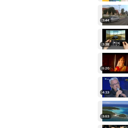
3:44
3:38
5:20
4:33
3:53