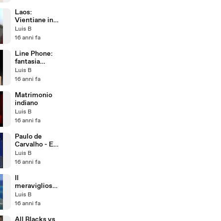
Laos:
Vientiane in
moto
Luis B
16 anni fa
Line Phone:
fantasia
estrema nella
Luis B
progettazione
16 anni fa
Matrimonio
indiano
Luis B
16 anni fa
Paulo de
Carvalho - E
depois Do
Luis B
Adeus
16 anni fa
Il
meraviglioso
Regno di
Luis B
Tonga
16 anni fa
All Blacks vs