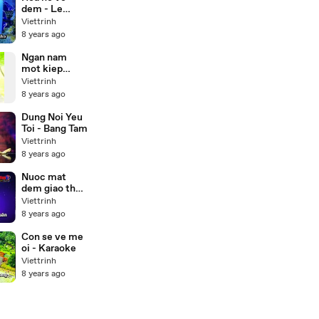
dem - Le
quyen
Viettrinh
Karaoke
8 years ago
Ngan nam
mot kiep
nguoi
Viettrinh
8 years ago
Dung Noi Yeu
Toi - Bang Tam
Viettrinh
8 years ago
Nuoc mat
dem giao thua
- Karaoke
Viettrinh
8 years ago
Con se ve me
oi - Karaoke
Viettrinh
8 years ago