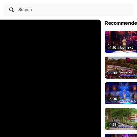
Search
Recommende
4:16
|
Up next
5:03
5:05
4:51