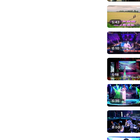
5:43
6:16
5:18
5:35
6:50