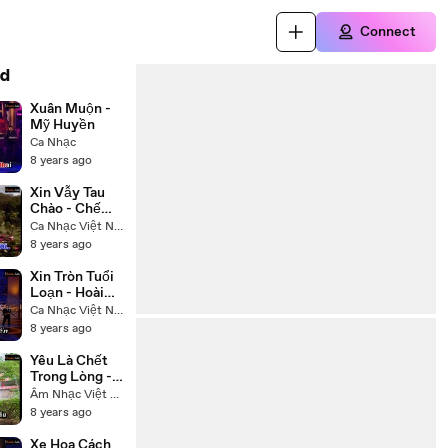
Connect
d
Xuân Muộn -
Mỹ Huyền
Ca Nhạc
8 years ago
Xin Vẫy Tau
Chào - Chế
Linh
Ca Nhạc Việt Nam
8 years ago
Xin Tròn Tuổi
Loạn - Hoài
Linh Trường
Ca Nhạc Việt Nam
Vũ
8 years ago
Yêu Là Chết
Trong Lòng -
Hạ Vy
Âm Nhạc Việt Nam
8 years ago
Xe Hoa Cách