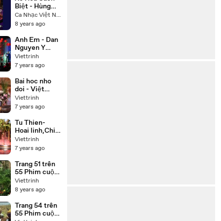
Biệt - Hùng
Linh Hoàng
Ca Nhạc Việt Nam
Lan
8 years ago
Anh Em - Dan
Nguyen Y
Phung
Viettrinh
7 years ago
Bai hoc nho
doi - Việt
Hương, Chí
Viettrinh
Tài, Thúy Nga,
7 years ago
Hoài Tâm
Tu Thien-
Hoai linh,Chi
tai,Trung
Viettrinh
Dan,Thuy
7 years ago
Phuong
Trang 51 trên
55 Phim cuộc
đời Đức Phật
Viettrinh
Thích Ca
8 years ago
(Buddha) trọn
bộ 55 tập lồng
Trang 54 trên
tiếng
55 Phim cuộc