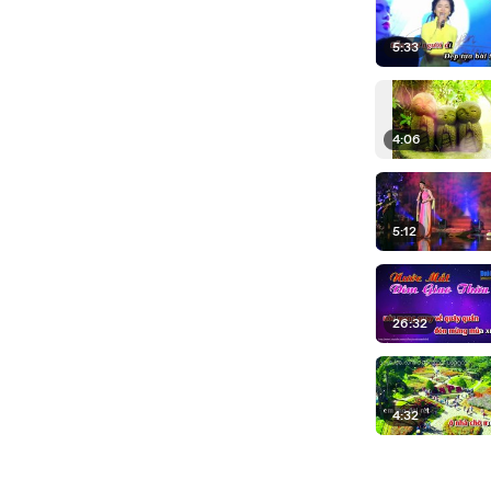
5:33
4:06
5:12
26:32
4:32