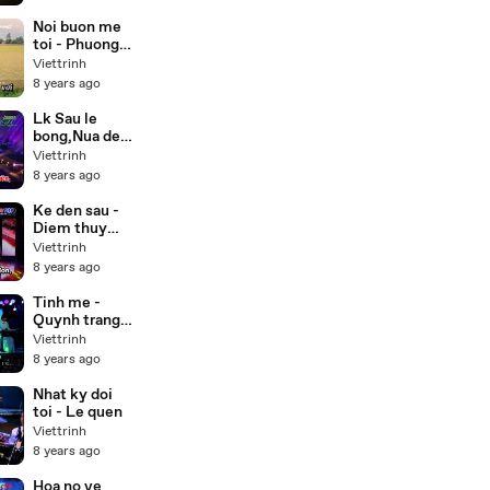
(Buddha) lồng
tiếng 55 tập
Noi buon me
trọn bộ
toi - Phuong
my chi,Thuy
Viettrinh
duong Beat
8 years ago
Lk Sau le
bong,Nua dem
ngoai pho -
Viettrinh
Cong
8 years ago
nghia,Thien
nhan Karaoke
Ke den sau -
Diem thuy
Karaoke
Viettrinh
8 years ago
Tinh me -
Quynh trang (
Karaoke Beat
Viettrinh
)
8 years ago
Nhat ky doi
toi - Le quen
Viettrinh
8 years ago
Hoa no ve