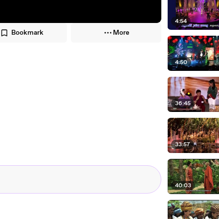
4:54
Bookmark
More
4:50
36:45
33:57
40:03