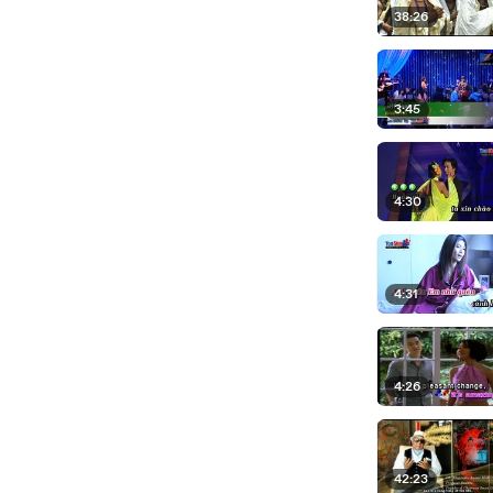
38:26
3:45
4:30
4:31
4:26
42:23