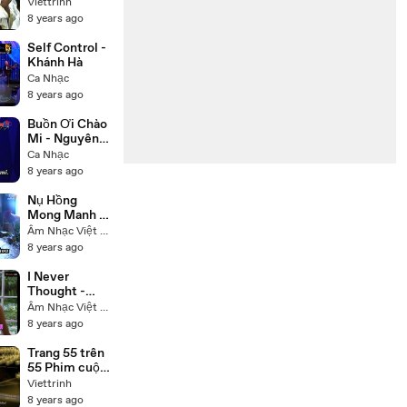
đời Đức Phật
Viettrinh
Thích Ca
8 years ago
(Buddha) trọn
bộ 55 tập lồng
Self Control -
tiếng
Khánh Hà
Ca Nhạc
8 years ago
Buồn Ơi Chào
Mi - Nguyên
Hưng
Ca Nhạc
8 years ago
Nụ Hồng
Mong Manh -
Tú Quyên
Âm Nhạc Việt Nam
8 years ago
I Never
Thought -
Nhạc Ngoại -
Âm Nhạc Việt Nam
Trish Thùy
8 years ago
Trang
Trang 55 trên
55 Phim cuộc
đời Đức Phật
Viettrinh
Thích Ca
8 years ago