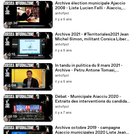
Archive élection municipale Ajaccio
2008 - Liste Lucien Felli - Aiacciu,
Cità Viva, Cità Corsa
antofpcl
il y a 5 ans
16:36
Archive 2021 - #Territoriales2021 Jean
Michel Simon, militant Corsica Libera
et élu Pà Aiacciu lance la première
antofpcl
salve... TDR France 3 Corse ViaStella
il y a 5 ans
0:15
In tandu in pulitica du 8 mars 2021 -
Archive - Petru Antone Tomasi,
Président du groupe Corsica Libera à
antofpcl
l'Assemblée de #Corse
il y a 5 ans
5:04
Débat - Municipale Aiacciu 2020 -
Extraits des interventions du candidat
@JFCasalta pour la liste @PaAiacciu
antofpcl
TDR @Corse_Matin
il y a 7 ans
16:19
Archive octobre 2019 - campagne
Ajaccio municipales 2020 Liste Jean-