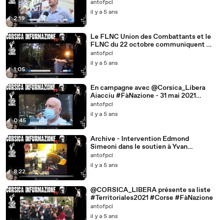
@Fa_Nazione avec @JeanGuyTalamoni
antofpcl
il y a 5 ans
2:19
Le FLNC Union des Combattants et le
FLNC du 22 octobre communiquent -
#Corse
antofpcl
il y a 5 ans
1:05
En campagne avec @Corsica_Libera
Aiacciu #FàNazione - 31 mai 2021
#Territoriales2021
antofpcl
il y a 5 ans
0:45
Archive - Intervention Edmond
Simeoni dans le soutien à Yvan
Colonna - Assemblée de #Corse
antofpcl
il y a 5 ans
8:22
@CORSICA_LIBERA présente sa liste
#Territoriales2021 #Corse #FàNazione
antofpcl
il y a 5 ans