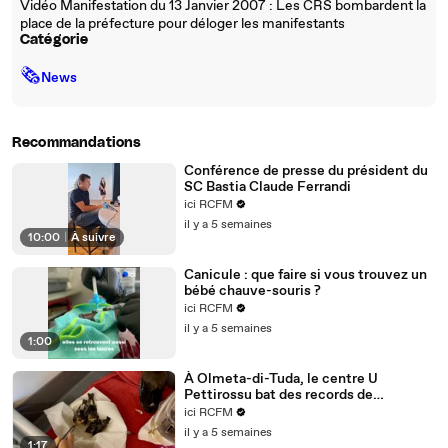
Vidéo Manifestation du 13 Janvier 2007 : Les CRS bombardent la
place de la préfecture pour déloger les manifestants
Catégorie
🗞
News
Recommandations
Conférence de presse du président du
SC Bastia Claude Ferrandi
ici RCFM
il y a 5 semaines
10:00
|
À suivre
Canicule : que faire si vous trouvez un
bébé chauve-souris ?
ici RCFM
il y a 5 semaines
1:00
À Olmeta-di-Tuda, le centre U
Pettirossu bat des records de
sauvetages à cause de la canicule
ici RCFM
il y a 5 semaines
1:17