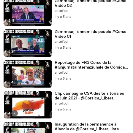
Zemmour, l'ennemi du peuple #Corse
Vidéo 02
antofpcl
il y a 5 ans
5:11
Zemmour, l'ennemi du peuple #Corse
Vidéo 01
antofpcl
il y a 5 ans
5:24
Reportage de FR3 Corse de la
#GhjurnataInternaziunale de Corsica
Libera
antofpcl
il y a 5 ans
5:45
Clip campagne CSA des territoriales
de juin 2021 - @Corsica_Libera
#FàNazione
antofpcl
il y a 5 ans
4:52
Inauguration de la permanence à
Aiacciu de @Corsica_Libera, liste