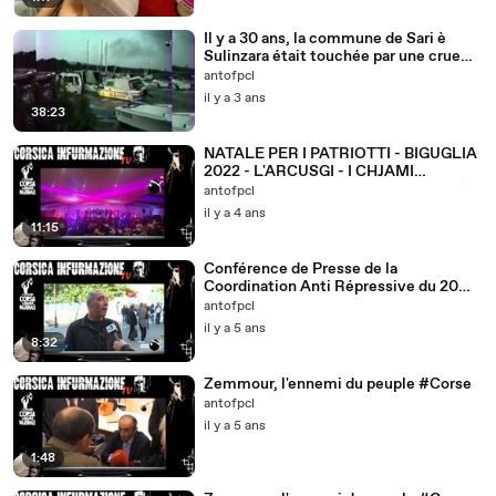
Il y a 30 ans, la commune de Sari è
Sulinzara était touchée par une crue
exceptionnelle
antofpcl
il y a 3 ans
38:23
NATALE PER I PATRIOTTI - BIGUGLIA
2022 - L'ARCUSGI - I CHJAMI
AGHJALESI - ASSOCIU SULIDARITÀ
antofpcl
il y a 4 ans
11:15
Conférence de Presse de la
Coordination Anti Répressive du 20
octobre 2021
antofpcl
il y a 5 ans
8:32
Zemmour, l'ennemi du peuple #Corse
antofpcl
il y a 5 ans
1:48