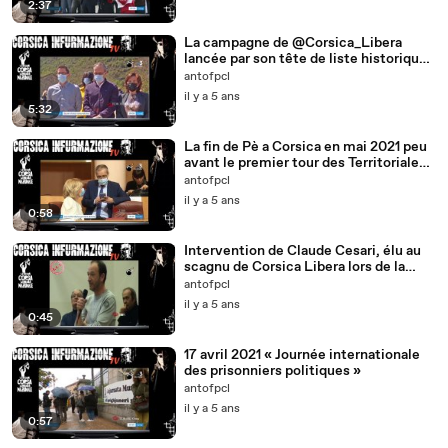
2:37
La campagne de @Corsica_Libera
lancée par son tête de liste historique
@JeanGuyTalamoni – #Corse —
antofpcl
il y a 5 ans
5:32
La fin de Pè a Corsica en mai 2021 peu
avant le premier tour des Territoriales
de juin 2021
antofpcl
il y a 5 ans
0:58
Intervention de Claude Cesari, élu au
scagnu de Corsica Libera lors de la
cunsulta 2010
antofpcl
il y a 5 ans
0:45
17 avril 2021 « Journée internationale
des prisonniers politiques »
antofpcl
il y a 5 ans
0:57