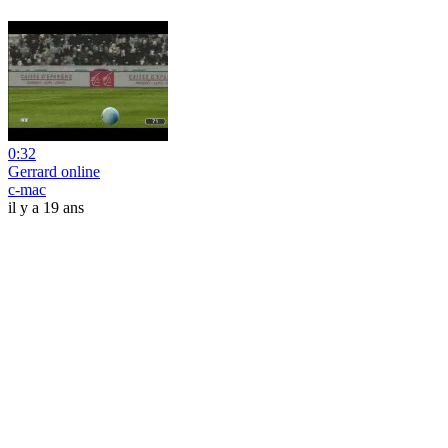
0:32
Gerrard online
c-mac
il y a 19 ans