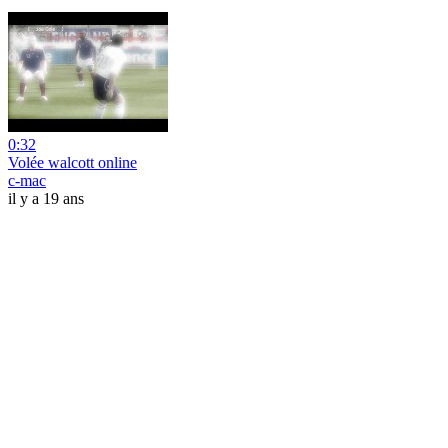
0:32
Volée walcott online
c-mac
il y a 19 ans