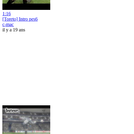
1:16
[Toreto] Intro pes6
c-mac
il y a 19 ans