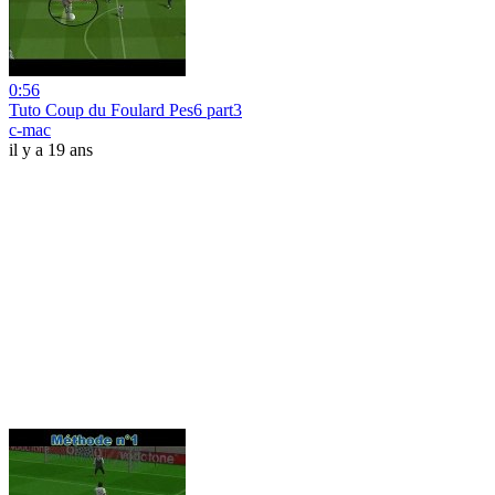
0:56
Tuto Coup du Foulard Pes6 part3
c-mac
il y a 19 ans