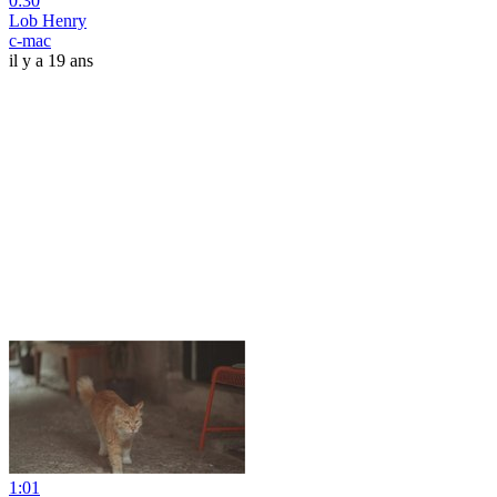
0:30
Lob Henry
c-mac
il y a 19 ans
1:01