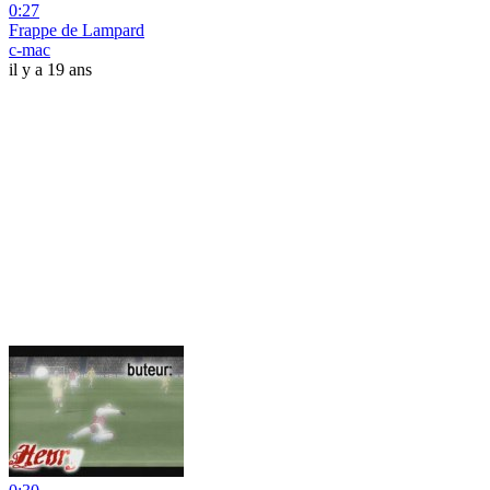
0:27
Frappe de Lampard
c-mac
il y a 19 ans