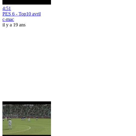
4:51
PES 6 - Top10 avril
c-mac
il y a 19 ans