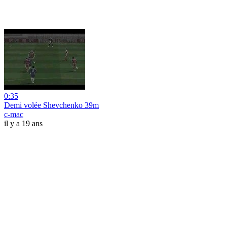
0:35
Demi volée Shevchenko 39m
c-mac
il y a 19 ans