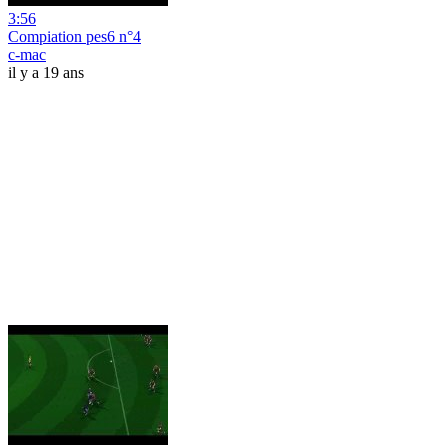
3:56
Compiation pes6 n°4
c-mac
il y a 19 ans