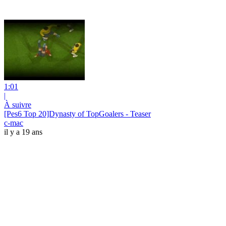
1:01
|
À suivre
[Pes6 Top 20]Dynasty of TopGoalers - Teaser
c-mac
il y a 19 ans