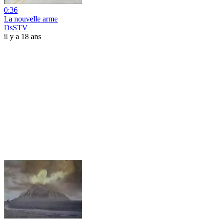
0:36
La nouvelle arme
DsSTV
il y a 18 ans