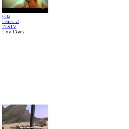
0:32
heroes vf
DsSTV
il y a 13 ans