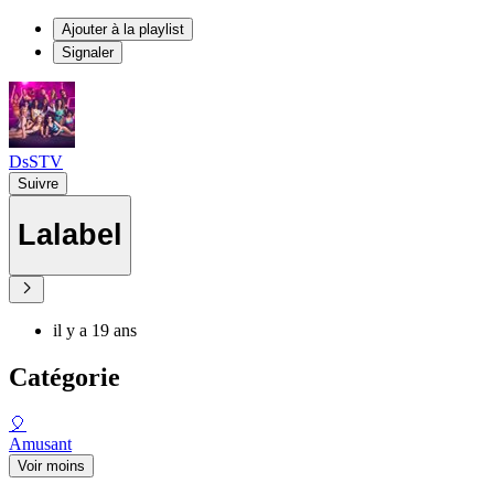
Ajouter à la playlist
Signaler
DsSTV
Suivre
Lalabel
il y a 19 ans
Catégorie
🎈
Amusant
Voir moins