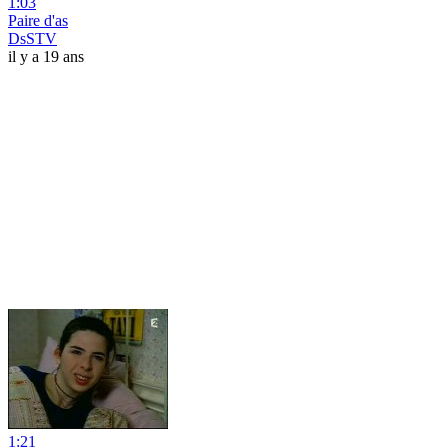
1:03
Paire d'as
DsSTV
il y a 19 ans
1:21