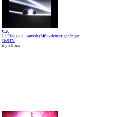
0:20
La Trilogie du samedi (M6) - dernier générique
DsSTV
il y a 8 ans