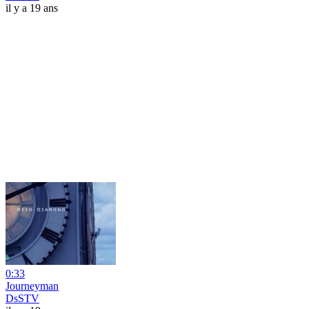
il y a 19 ans
0:33
Journeyman
DsSTV