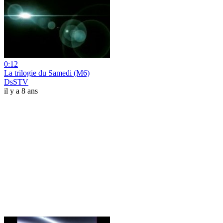
0:12
La trilogie du Samedi (M6)
DsSTV
il y a 8 ans