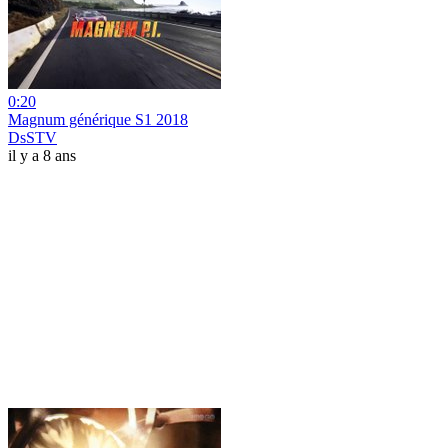
0:20
Magnum générique S1 2018
DsSTV
il y a 8 ans