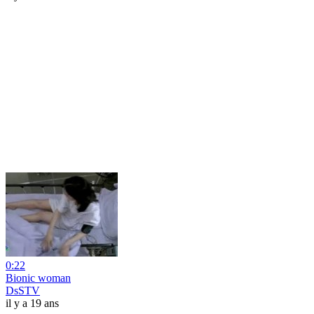
0:22
Bionic woman
DsSTV
il y a 19 ans