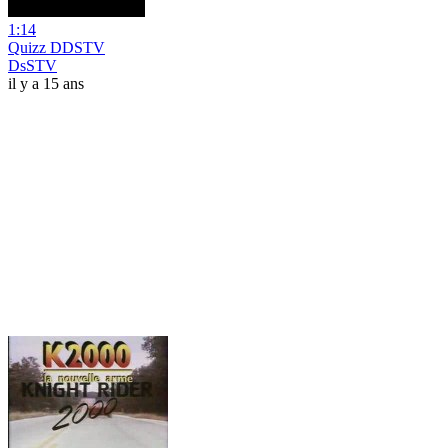
1:14
Quizz DDSTV
DsSTV
il y a 15 ans