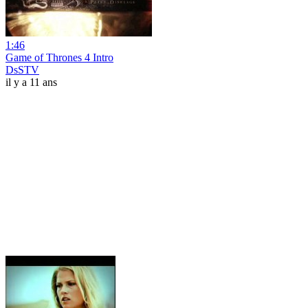
1:46
Game of Thrones 4 Intro
DsSTV
il y a 11 ans