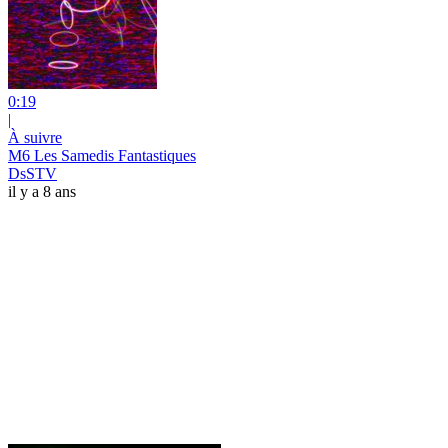
0:19
|
À suivre
M6 Les Samedis Fantastiques
DsSTV
il y a 8 ans