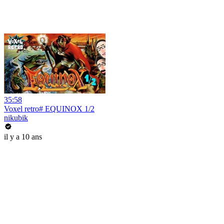
35:58
Voxel retro# EQUINOX 1/2
nikubik
il y a 10 ans