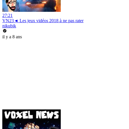
27:21
VN23◄ Les jeux vidéos 2018 à ne pas rater
nikubik
il y a 8 ans