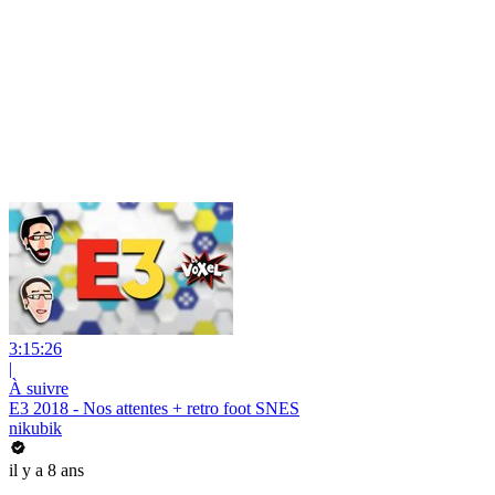
3:15:26
|
À suivre
E3 2018 - Nos attentes + retro foot SNES
nikubik
il y a 8 ans