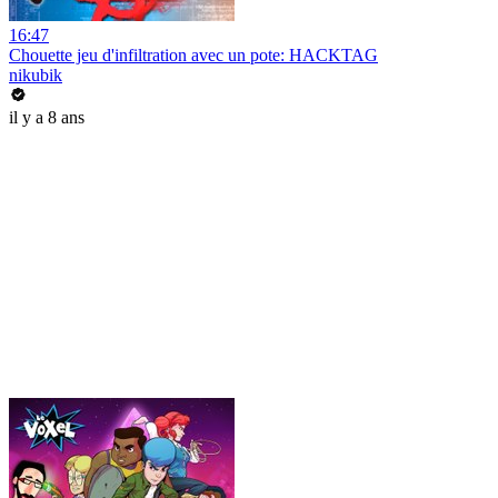
16:47
Chouette jeu d'infiltration avec un pote: HACKTAG
nikubik
il y a 8 ans