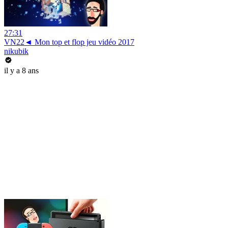
27:31
VN22◄ Mon top et flop jeu vidéo 2017
nikubik
il y a 8 ans