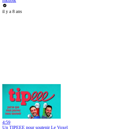
nikubik
il y a 8 ans
4:59
Un TIPEEE pour soutenir Le Voxel