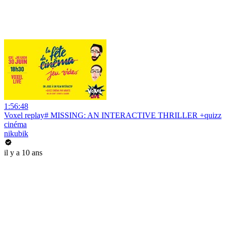
1:56:48
Voxel replay# MISSING: AN INTERACTIVE THRILLER +quizz
cinéma
nikubik
il y a 10 ans