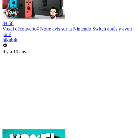
34:58
Voxel découverte# Notre avis sur la Nintendo Switch après y avoir
joué
nikubik
il y a 10 ans