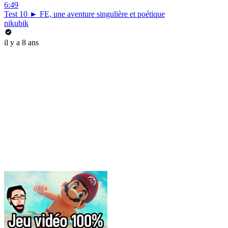
6:49
Test 10 ► FE, une aventure singulière et poétique
nikubik
il y a 8 ans