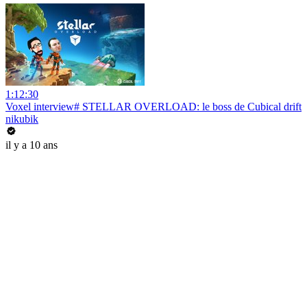
1:12:30
Voxel interview# STELLAR OVERLOAD: le boss de Cubical drift
nikubik
il y a 10 ans