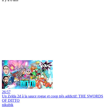
26:57
Un Zelda 2d à la sauce rogue et coop très addictif: THE SWORDS
OF DITTO
nikubik