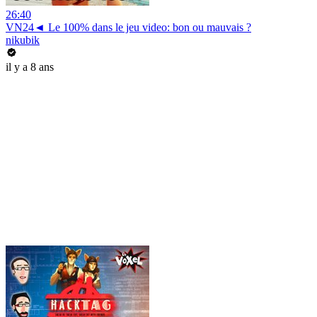
26:40
VN24◄ Le 100% dans le jeu video: bon ou mauvais ?
nikubik
il y a 8 ans