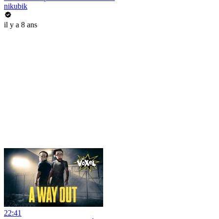
nikubik
il y a 8 ans
22:41