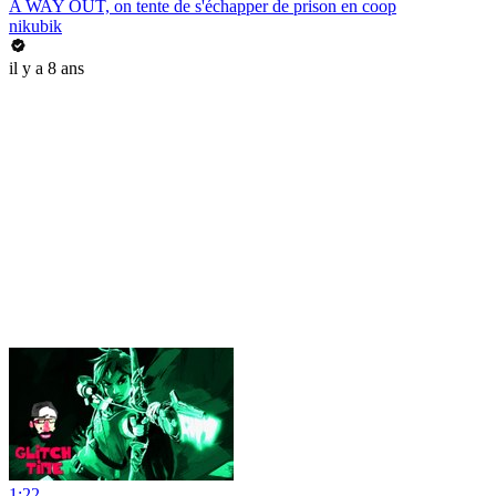
A WAY OUT, on tente de s'échapper de prison en coop
nikubik
il y a 8 ans
1:22