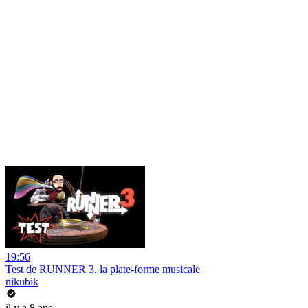
19:56
Test de RUNNER 3, la plate-forme musicale
nikubik
il y a 8 ans