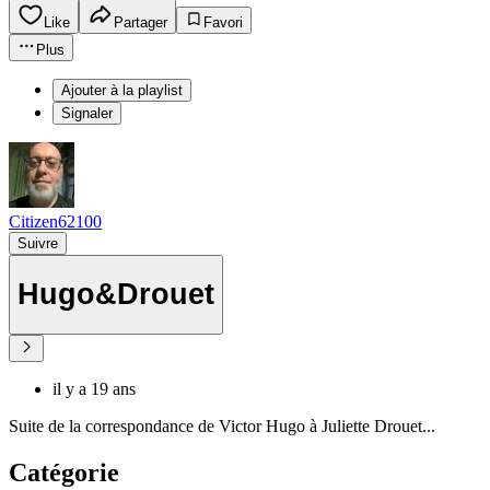
Like
Partager
Favori
Plus
Ajouter à la playlist
Signaler
Citizen62100
Suivre
Hugo&Drouet
il y a 19 ans
Suite de la correspondance de Victor Hugo à Juliette Drouet...
Catégorie