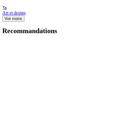
🦄
Art et design
Voir moins
Recommandations