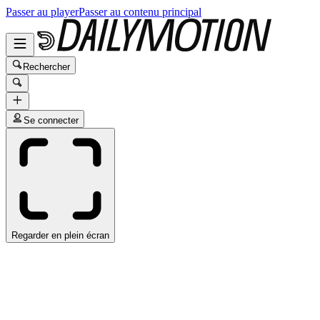
Passer au player
Passer au contenu principal
Rechercher
Se connecter
Regarder en plein écran