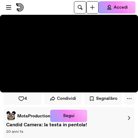
Vai al lettore
Passa al contenuto principale
Accedi
4
Condividi
Segnalibro
Segui
MotaProduction
Candid Camera: la testa in pentola!
20 anni fa