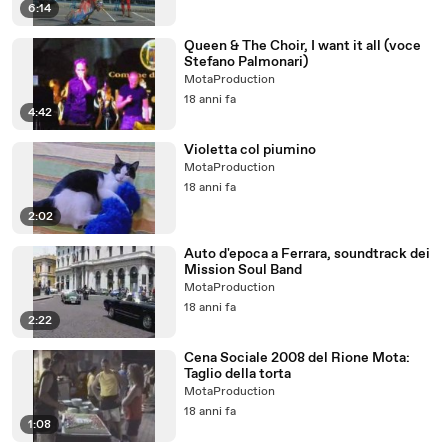
6:14
Queen & The Choir, I want it all (voce
Stefano Palmonari)
MotaProduction
18 anni fa
4:42
Violetta col piumino
MotaProduction
18 anni fa
2:02
Auto d'epoca a Ferrara, soundtrack dei
Mission Soul Band
MotaProduction
18 anni fa
2:22
Cena Sociale 2008 del Rione Mota:
Taglio della torta
MotaProduction
18 anni fa
1:08