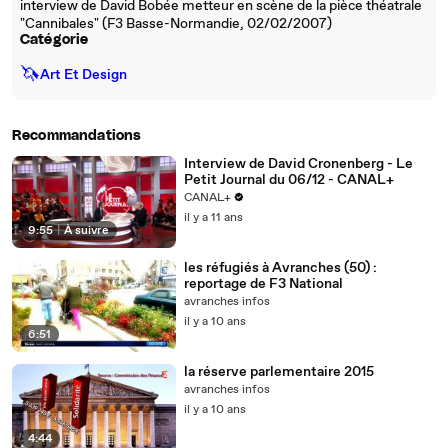
interview de David Bobée metteur en scène de la pièce théatrale
"Cannibales" (F3 Basse-Normandie, 02/02/2007)
Catégorie
🦄
Art Et Design
Recommandations
Interview de David Cronenberg - Le
Petit Journal du 06/12 - CANAL+
CANAL+
il y a 11 ans
9:55
|
À suivre
les réfugiés à Avranches (50) :
reportage de F3 National
avranches infos
il y a 10 ans
6:51
la réserve parlementaire 2015
avranches infos
il y a 10 ans
4:44