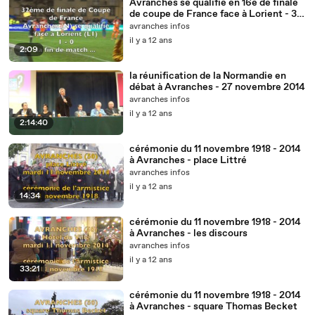
Avranches se qualifie en 16e de finale
de coupe de France face à Lorient - 3
janvier 2015
avranches infos
il y a 12 ans
2:09
la réunification de la Normandie en
débat à Avranches - 27 novembre 2014
avranches infos
il y a 12 ans
2:14:40
cérémonie du 11 novembre 1918 - 2014
à Avranches - place Littré
avranches infos
il y a 12 ans
14:34
cérémonie du 11 novembre 1918 - 2014
à Avranches - les discours
avranches infos
il y a 12 ans
33:21
cérémonie du 11 novembre 1918 - 2014
à Avranches - square Thomas Becket