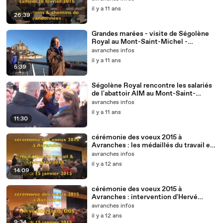
il y a 11 ans
26:39
Grandes marées - visite de Ségolène
Royal au Mont-Saint-Michel -
dimanche 22 février 2015
avranches infos
il y a 11 ans
5:39
Ségolène Royal rencontre les salariés
de l'abattoir AIM au Mont-Saint-
Michel
avranches infos
il y a 11 ans
11:30
cérémonie des voeux 2015 à
Avranches : les médaillés du travail et
les retraités 2014
avranches infos
il y a 12 ans
14:09
cérémonie des voeux 2015 à
Avranches : intervention d'Hervé
Gouello, DGS
avranches infos
il y a 12 ans
9:34