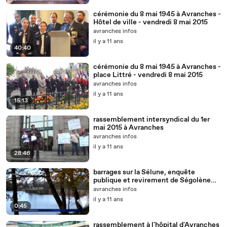
cérémonie du 8 mai 1945 à Avranches -
Hôtel de ville - vendredi 8 mai 2015
avranches infos
il y a 11 ans
40:40
cérémonie du 8 mai 1945 à Avranches -
place Littré - vendredi 8 mai 2015
avranches infos
il y a 11 ans
15:13
rassemblement intersyndical du 1er
mai 2015 à Avranches
avranches infos
il y a 11 ans
28:46
barrages sur la Sélune, enquête
publique et revirement de Ségolène
Royale - décembre 2014
avranches infos
il y a 11 ans
0:45
rassemblement à l'hôpital d'Avranches