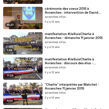
cérémonie des voeux 2015 à
Avranches : intervention de David
Nicolas, maire
avranches infos
il y a 12 ans
41:27
manifestation #JeSuisCharlie à
Avranches - dimanche 11 janvier 2015
avranches infos
il y a 12 ans
1:44
manifestation #JeSuisCharlie à
Avranches : discours des élus -
dimanche 11 janvier 2015
avranches infos
il y a 12 ans
11:24
"Charlie" interprétée par Matchet -
Avranches 11 janvier 2015
avranches infos
il y a 12 ans
4:54