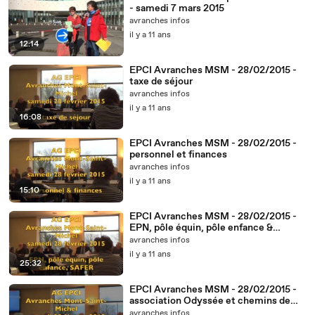
- samedi 7 mars 2015
avranches infos
il y a 11 ans
12:14
EPCI Avranches MSM - 28/02/2015 -
taxe de séjour
avranches infos
il y a 11 ans
16:08
EPCI Avranches MSM - 28/02/2015 -
personnel et finances
avranches infos
il y a 11 ans
15:10
EPCI Avranches MSM - 28/02/2015 -
EPN, pôle équin, pôle enfance &
SAFER
avranches infos
il y a 11 ans
25:32
EPCI Avranches MSM - 28/02/2015 -
association Odyssée et chemins de
randonnée
avranches infos