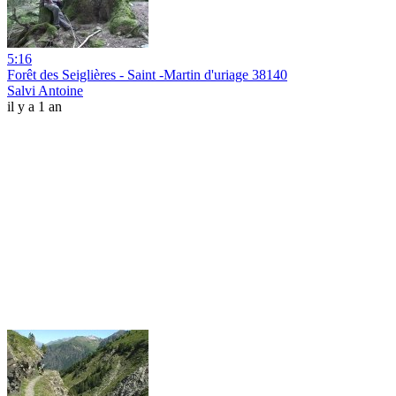
5:16
Forêt des Seiglières - Saint -Martin d'uriage 38140
Salvi Antoine
il y a 1 an