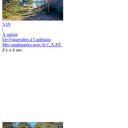
5:19
|
À suivre
De Figuerolles à Cadéraou
Mes randonnées avec le C.A.P.F.
il y a 4 ans