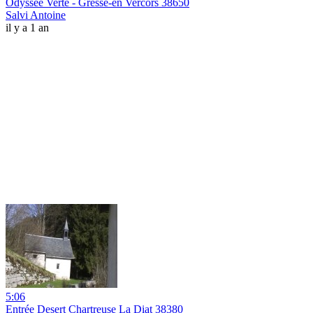
Odyssée Verte - Gresse-en Vercors 38650
Salvi Antoine
il y a 1 an
5:06
Entrée Desert Chartreuse La Diat 38380