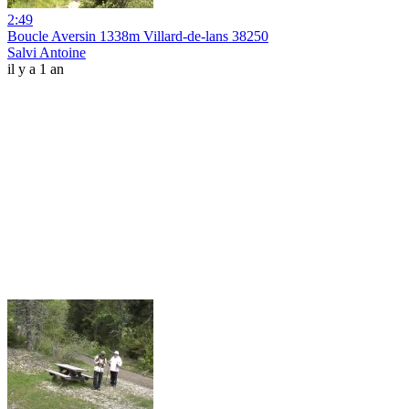
2:49
Boucle Aversin 1338m Villard-de-lans 38250
Salvi Antoine
il y a 1 an