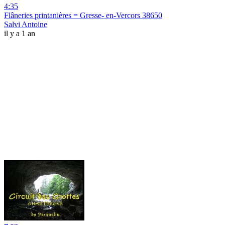
4:35
Flâneries printanières = Gresse- en-Vercors 38650
Salvi Antoine
il y a 1 an