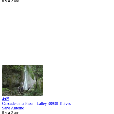
il y a 2 ans
4:05
Cascade de la Pisse - Lalley 38930 Trièves
Salvi Antoine
il y a 2 ans