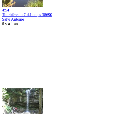
4:54
Tourbière du Gd-Lemps 38690
Salvi Antoine
il y a 1 an