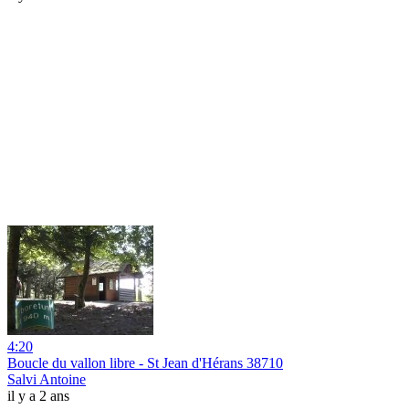
4:20
Boucle du vallon libre - St Jean d'Hérans 38710
Salvi Antoine
il y a 2 ans