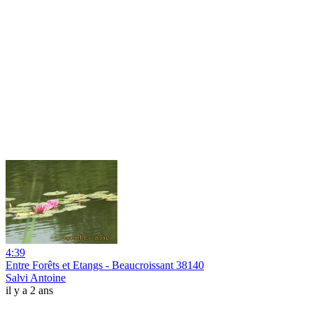
4:39
Entre Forêts et Etangs - Beaucroissant 38140
Salvi Antoine
il y a 2 ans