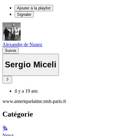
Ajouter à la playlist
Signaler
Alexandre de Nunez
Suivre
Sergio Miceli
il y a 19 ans
www.ameriquelatine.msh-paris.fr
Catégorie
🗞
News