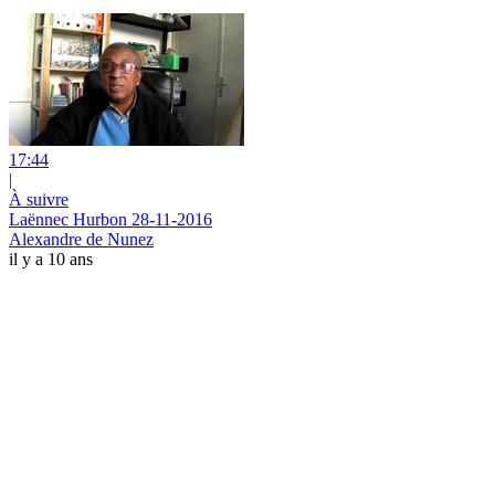
17:44
|
À suivre
Laënnec Hurbon 28-11-2016
Alexandre de Nunez
il y a 10 ans