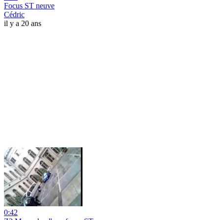
Focus ST neuve
Cédric
il y a 20 ans
0:42