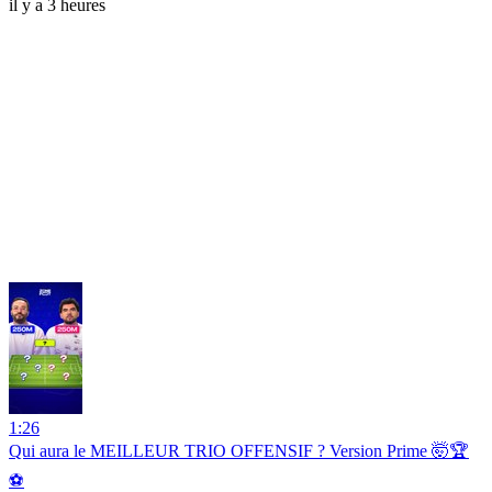
il y a 3 heures
1:26
Qui aura le MEILLEUR TRIO OFFENSIF ? Version Prime 🤯🏆
⚽️