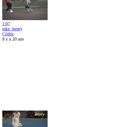
1:07
nike_henry
Cédric
il y a 20 ans