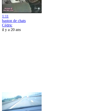
1:11
baston de chats
Cédric
il y a 20 ans