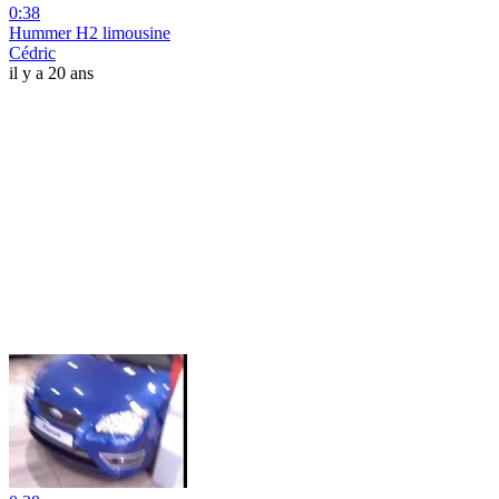
0:38
Hummer H2 limousine
Cédric
il y a 20 ans