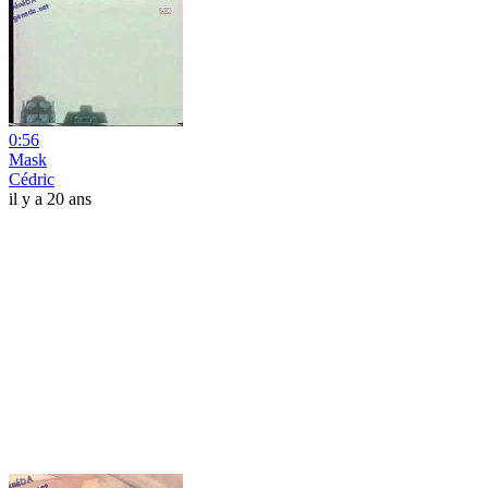
0:56
Mask
Cédric
il y a 20 ans