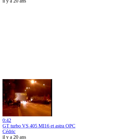
il y a 20 ans
0:42
GT turbo VS 405 MI16 et astra OPC
Cédric
il y a 20 ans