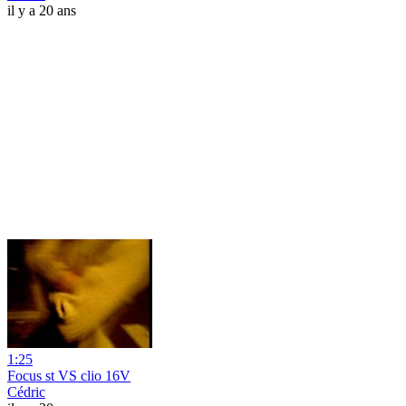
il y a 20 ans
1:25
Focus st VS clio 16V
Cédric