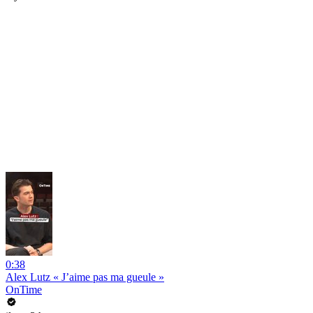
0:38
Alex Lutz « J’aime pas ma gueule »
OnTime