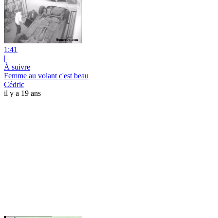
1:41
|
À suivre
Femme au volant c'est beau
Cédric
il y a 19 ans