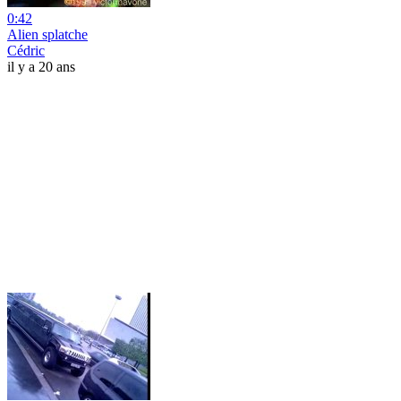
0:42
Alien splatche
Cédric
il y a 20 ans