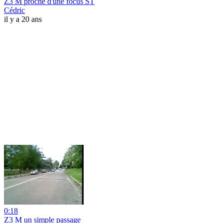
Z3 M proche d'une focus ST
Cédric
il y a 20 ans
0:18
Z3 M un simple passage