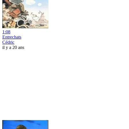
1:08
Entrechats
Cédric
il y a 20 ans