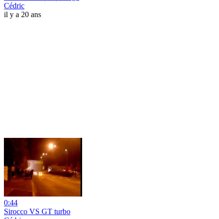
Cédric
il y a 20 ans
0:44
Sirocco VS GT turbo