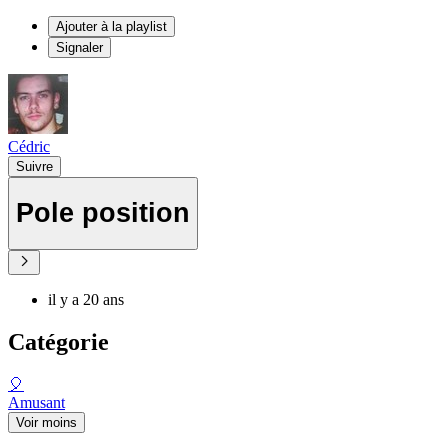
Ajouter à la playlist
Signaler
Cédric
Suivre
Pole position
il y a 20 ans
Catégorie
🎈
Amusant
Voir moins