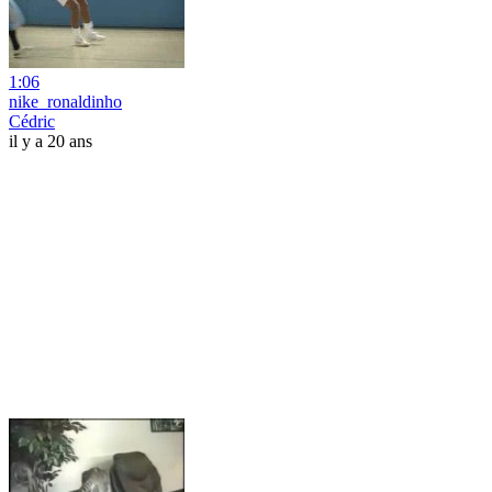
1:06
nike_ronaldinho
Cédric
il y a 20 ans