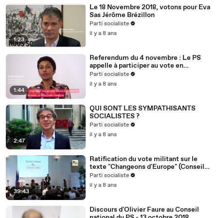
Le 18 Novembre 2018, votons pour Eva
Sas Jérôme Brézillon
Parti socialiste
il y a 8 ans
1:23
Referendum du 4 novembre : Le PS
appelle à participer au vote en
Nouvelle-Calédonie
Parti socialiste
il y a 8 ans
1:44
QUI SONT LES SYMPATHISANTS
SOCIALISTES ?
Parti socialiste
il y a 8 ans
2:47
Ratification du vote militant sur le
texte "Changeons d'Europe" (Conseil
national du 13/10/2018)
Parti socialiste
il y a 8 ans
39:43
Discours d'Olivier Faure au Conseil
national du PS - 13 octobre 2018