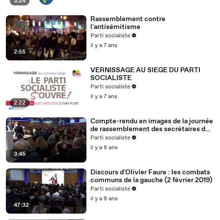
3:24
Rassemblement contre
l'antisémitisme
Parti socialiste
il y a 7 ans
2:55
VERNISSAGE AU SIEGE DU PARTI
SOCIALISTE
Parti socialiste
il y a 7 ans
2:22
Compte-rendu en images de la journée
de rassemblement des secrétaires de
section (2.2.19)
Parti socialiste
il y a 8 ans
3:45
Discours d'Olivier Faure : les combats
communs de la gauche (2 février 2019)
Parti socialiste
il y a 8 ans
47:32