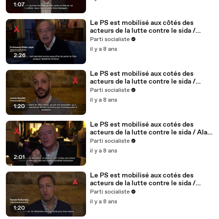
1:07
Le PS est mobilisé aux côtés des
acteurs de la lutte contre le sida /
Didier Jayle, médecin, fondateur du
Parti socialiste
site vih.org - 1/5
il y a 8 ans
2:26
Le PS est mobilisé aux cotés des
acteurs de la lutte contre le sida /
Lennie Nicollet, président de HES -
Parti socialiste
5/5
il y a 8 ans
1:20
Le PS est mobilisé aux cotés des
acteurs de la lutte contre le sida / Alain
BONNINEAU, président de AIDES IDF /
Parti socialiste
4/5
il y a 8 ans
2:01
Le PS est mobilisé aux cotés des
acteurs de la lutte contre le sida /
Roman Krakovsky, président de
Parti socialiste
Séropotes - 3/5
il y a 8 ans
1:20