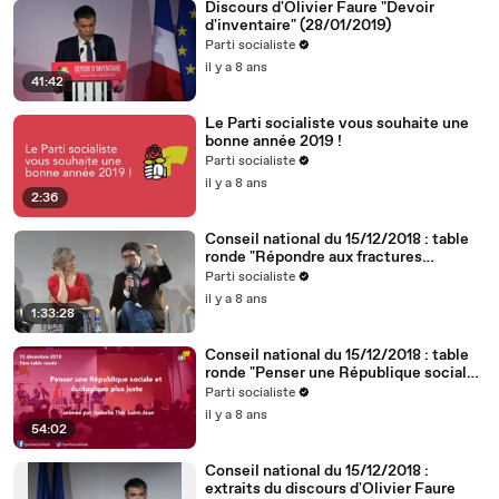
Discours d'Olivier Faure "Devoir
d'inventaire" (28/01/2019)
Parti socialiste
il y a 8 ans
41:42
Le Parti socialiste vous souhaite une
bonne année 2019 !
Parti socialiste
il y a 8 ans
2:36
Conseil national du 15/12/2018 : table
ronde "Répondre aux fractures
territoriales, républicaines et
Parti socialiste
démocratiques"
il y a 8 ans
1:33:28
Conseil national du 15/12/2018 : table
ronde "Penser une République sociale
et écologique plus juste"
Parti socialiste
il y a 8 ans
54:02
Conseil national du 15/12/2018 :
extraits du discours d'Olivier Faure