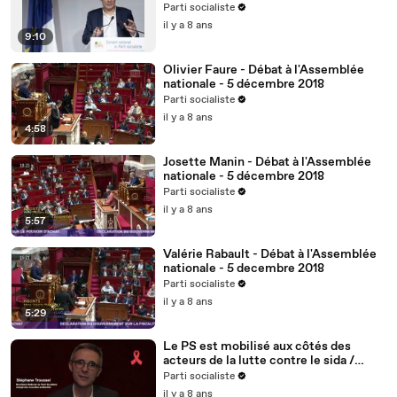
Parti socialiste
il y a 8 ans
9:10
Olivier Faure - Débat à l'Assemblée
nationale - 5 décembre 2018
Parti socialiste
il y a 8 ans
4:58
Josette Manin - Débat à l'Assemblée
nationale - 5 décembre 2018
Parti socialiste
il y a 8 ans
5:57
Valérie Rabault - Débat à l'Assemblée
nationale - 5 decembre 2018
Parti socialiste
il y a 8 ans
5:29
Le PS est mobilisé aux côtés des
acteurs de la lutte contre le sida /
Stéphane Troussel - 2/5
Parti socialiste
il y a 8 ans