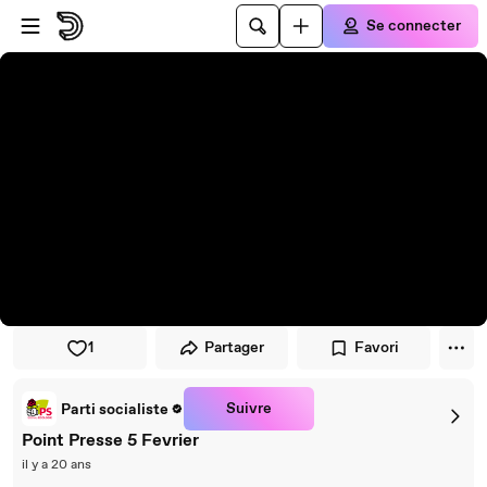
Passer au player
Passer au contenu principal
Se connecter
1
Partager
Favori
Suivre
Parti socialiste
Point Presse 5 Fevrier
il y a 20 ans