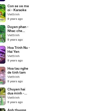
Con se ve me
oi - Karaoke
Viettrinh
8 years ago
Duyen phan -
Nhac che
(Karaoke)
Viettrinh
8 years ago
Hoa Trinh Nu -
Hai Yen
Viettrinh
8 years ago
Hoa tau nghe
de tinh tam
Viettrinh
8 years ago
Chuyen hai
dua minh -
Duong hong
Viettrinh
loan
8 years ago
Anh thuong