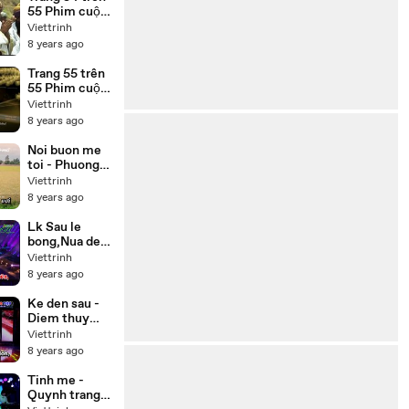
tiếng
55 Phim cuộc
đời Đức Phật
Viettrinh
Thích Ca
8 years ago
(Buddha) trọn
bộ 55 tập lồng
Trang 55 trên
tiếng
55 Phim cuộc
đời Đức Phật
Viettrinh
Thích Ca
8 years ago
(Buddha) lồng
tiếng 55 tập
Noi buon me
trọn bộ
toi - Phuong
my chi,Thuy
Viettrinh
duong Beat
8 years ago
Lk Sau le
bong,Nua dem
ngoai pho -
Viettrinh
Cong
8 years ago
nghia,Thien
nhan Karaoke
Ke den sau -
Diem thuy
Karaoke
Viettrinh
8 years ago
Tinh me -
Quynh trang (