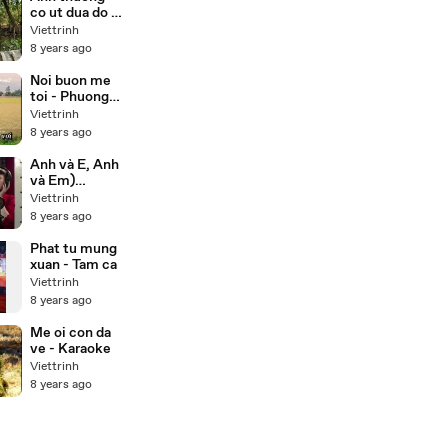
co ut dua do -
Luu anh
Viettrinh
loan,Truong
8 years ago
son
Noi buon me
toi - Phuong
my chi (
Viettrinh
karaoke)
8 years ago
Anh và E, Anh
và Em)
Valentine
Viettrinh
Song 2013 -
8 years ago
Orekae
Phat tu mung
xuan - Tam ca
Viettrinh
8 years ago
Me oi con da
ve - Karaoke
Viettrinh
8 years ago