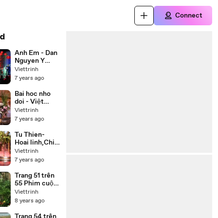
Connect
d
Anh Em - Dan
Nguyen Y
Phung
Viettrinh
7 years ago
Bai hoc nho
doi - Việt
Hương, Chí
Viettrinh
Tài, Thúy Nga,
7 years ago
Hoài Tâm
Tu Thien-
Hoai linh,Chi
tai,Trung
Viettrinh
Dan,Thuy
7 years ago
Phuong
Trang 51 trên
55 Phim cuộc
đời Đức Phật
Viettrinh
Thích Ca
8 years ago
(Buddha) trọn
bộ 55 tập lồng
Trang 54 trên