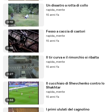
Un disastro a rotta di collo
rapida_mente
15 anni fa
0:19
Fesso a caccia di castori
rapida_mente
15 anni fa
0:16
Il tir curva e il rimorchio si ribalta
rapida_mente
15 anni fa
0:27
Il cucchiaio di Shevchenko contro lo
Shakhtar
rapida_mente
15 anni fa
0:55
I primi ululati del cagnolino