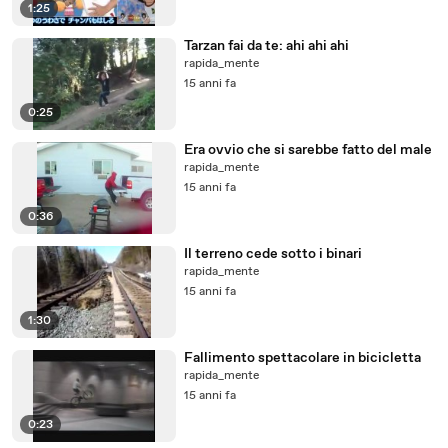
1:25
Tarzan fai da te: ahi ahi ahi
rapida_mente
15 anni fa
0:25
Era ovvio che si sarebbe fatto del male
rapida_mente
15 anni fa
0:36
Il terreno cede sotto i binari
rapida_mente
15 anni fa
1:30
Fallimento spettacolare in bicicletta
rapida_mente
15 anni fa
0:23