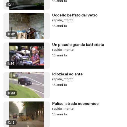
15 anni fa
0:14
Uccello beffato dal vetro
rapida_mente
15 anni fa
0:32
Un piccolo grande batterista
rapida_mente
15 anni fa
1:34
Idiozia al volante
rapida_mente
15 anni fa
0:33
Pulisci strade economico
rapida_mente
15 anni fa
0:13