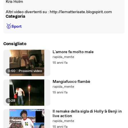
Kris Holm
Altri video divertenti su : http://lematterisate.blogspirit.com
Categoria
🥇
Sport
Consigliato
L'amore fa molto male
rapida_mente
15 anni fa
0:50
|
Prossimi video
Mangiafuoco flambè
rapida_mente
15 anni fa
0:28
Il remake della sigla di Holly & Benji in
live action
rapida_mente
15 anni fa