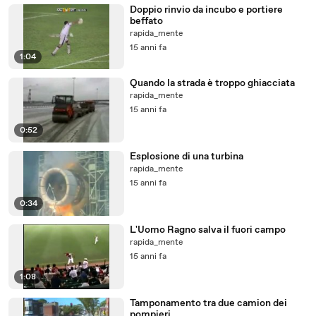
Doppio rinvio da incubo e portiere
beffato
rapida_mente
15 anni fa
1:04
Quando la strada è troppo ghiacciata
rapida_mente
15 anni fa
0:52
Esplosione di una turbina
rapida_mente
15 anni fa
0:34
L'Uomo Ragno salva il fuori campo
rapida_mente
15 anni fa
1:08
Tamponamento tra due camion dei
pompieri