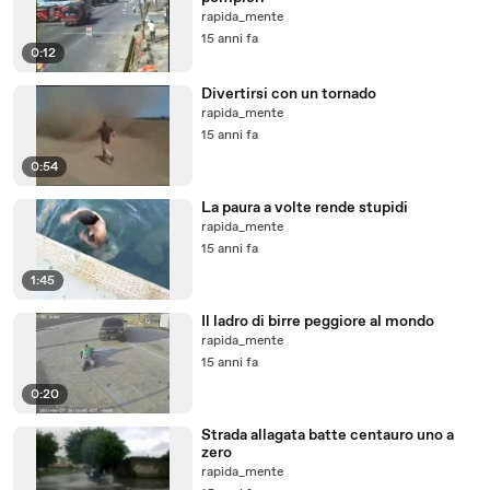
rapida_mente
15 anni fa
0:12
Divertirsi con un tornado
rapida_mente
15 anni fa
0:54
La paura a volte rende stupidi
rapida_mente
15 anni fa
1:45
Il ladro di birre peggiore al mondo
rapida_mente
15 anni fa
0:20
Strada allagata batte centauro uno a
zero
rapida_mente