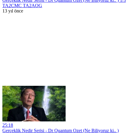
Gerçeklik Nedir Serisi - Dr Quantum Ozet (Ne Biliyoruz ki.. ) 1/3
TA2CMC TA2AOG
13 yıl önce
25:18
Gerçeklik Nedir Serisi - Dr Quantum Ozet (Ne Biliyoruz ki.. )