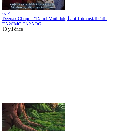
6:14
Deepak Chopra: "Daimi Mutluluk, İlahi Tatminsizlik"dir
TA2CMC TA2AOG
13 yıl önce