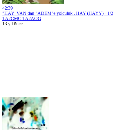
42:39
"HAY"VAN dan "ADEM"e yolculuk . HAY (HAYY) - 1/2
TA2CMC TA2AOG
13 yıl önce