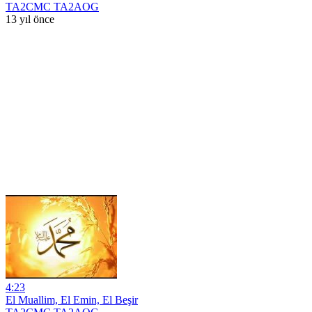
TA2CMC TA2AOG
13 yıl önce
4:23
El Muallim, El Emin, El Beşir