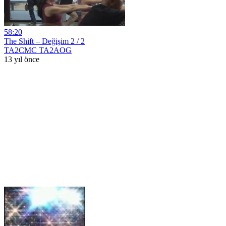
58:20
The Shift – Değişim 2 / 2
TA2CMC TA2AOG
13 yıl önce