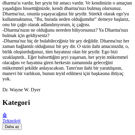
dharma'sı vardır, her şeyin bir amacı vardır. Ve kendinizin o amaçtan
yaşadığını hissettiğinizde, kendi dharma'nızı bulmuş olursunuz.
Dharma'nız, onunla yaşayacağınız bir şeydir. Sürekli olarak ego'yu
kullanmaktansa, "Bu, burada neden olduğumdur" demeye başlarız,
onu bir çağrı olarak adlandırıyorum, iç çağrısı.
-Dharma'nızın ne olduğunu nereden biliyorsunuz? Ya Dharma'nızı
bulmak için geldiyseniz?
-Dharma'nız hiç de bulabileceğiniz bir şey değildir. Dharma'nız her
zaman bağlantılı olduğunuz bir şey dir. O sizin ilahi amacınızdır, o,
birlik oluşturduğunuz, tüm hayatınız olan bir şeydir. Ego bizi
uzaklaştırdı.. Eğer bahsettiğim şeyi yaşarsan, her şeyin mükemmel
olacağını ve hayatına giren herkesin zamanında geleceğini
mükemmel şekilde anlayacaksın. Tanrı'nın ilahi bir yaratılışısın,
manevi bir varlıksın, bunun teyid edilmesi için başkasına ihtiyaç
yok.
Dr. Wayne W. Dyer
Kategori
🤖
Teknoloji
Daha az