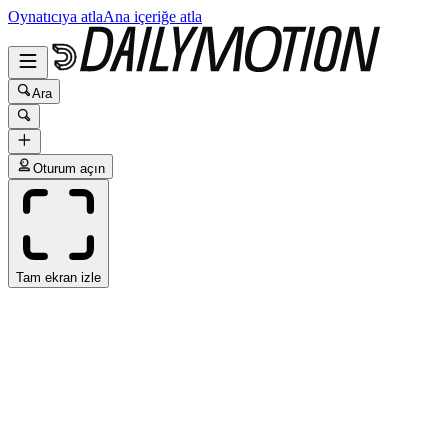
Oynatıcıya atla
Ana içeriğe atla
Ara
Oturum açın
Tam ekran izle