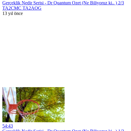
Gerçeklik Nedir Serisi - Dr Quantum Ozet (Ne Biliyoruz ki.. ) 2/3
TA2CMC TA2AOG
13 yıl önce
54:43