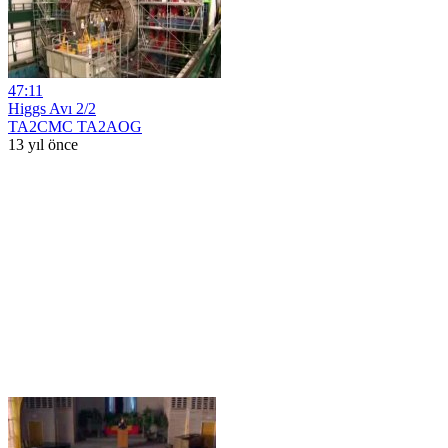
47:11
Higgs Avı 2/2
TA2CMC TA2AOG
13 yıl önce