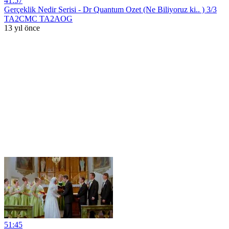
41:57
Gerçeklik Nedir Serisi - Dr Quantum Ozet (Ne Biliyoruz ki.. ) 3/3
TA2CMC TA2AOG
13 yıl önce
51:45