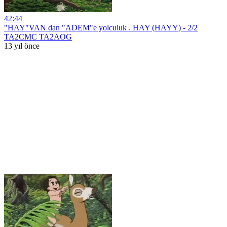
42:44
"HAY"VAN dan "ADEM"e yolculuk . HAY (HAYY) - 2/2
TA2CMC TA2AOG
13 yıl önce