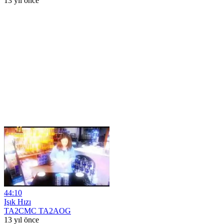
13 yıl önce
44:10
Işık Hızı
TA2CMC TA2AOG
13 yıl önce