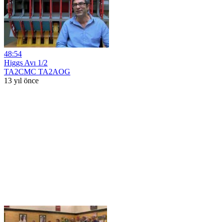
48:54
Higgs Avı 1/2
TA2CMC TA2AOG
13 yıl önce