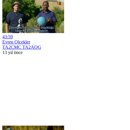
43:59
Evren Olcekler
TA2CMC TA2AOG
13 yıl önce