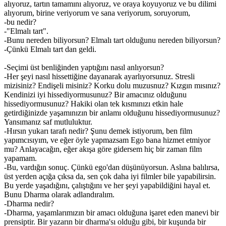
alıyoruz, tartın tamamını alıyoruz, ve oraya koyuyoruz ve bu dilimi
alıyorum, birine veriyorum ve sana veriyorum, soruyorum,
-bu nedir?
-"Elmalı tart".
-Bunu nereden biliyorsun? Elmalı tart olduğunu nereden biliyorsun?
-Çünkü Elmalı tart dan geldi.
-Seçimi üst benliğinden yaptığını nasıl anlıyorsun?
-Her şeyi nasıl hissettiğine dayanarak ayarlıyorsunuz. Stresli
mizisiniz? Endişeli misiniz? Korku dolu muzusnuz? Kızgın mısınız?
Kendinizi iyi hissediyormusunuz? Bir amacınız olduğunu
hissediyormusunuz? Hakiki olan tek kısmınızı etkin hale
getirdiğinizde yaşamınızın bir anlamı olduğunu hissediyormusunuz?
Yansımanız saf mutluluktur.
-Hırsın yukarı tarafı nedir? Şunu demek istiyorum, ben film
yapımcısıyım, ve eğer öyle yapmazsam Ego bana hizmet etmiyor
mu? Anlayacağın, eğer akışa göre gidersem hiç bir zaman film
yapamam.
-Bu, vardığın sonuç. Çünkü ego'dan düşünüyorsun. Aslına balılırsa,
üst yerden açığa çıksa da, sen çok daha iyi filmler bile yapabilirsin.
Bu yerde yaşadığını, çalıştığını ve her şeyi yapabildiğini hayal et.
Bunu Dharma olarak adlandıralım.
-Dharma nedir?
-Dharma, yaşamlarımızın bir amacı olduğuna işaret eden manevi bir
prensiptir. Bir yazarın bir dharma'sı olduğu gibi, bir kuşunda bir