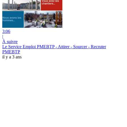
3:06
|
À suivre
Le Service Emploi PMEBTP - Attirer - Sourcer - Recruter
PMEBTP
il y a 3 ans