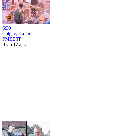
6:30
Calgary_Lettre
PMEBTP
il y a 17 ans