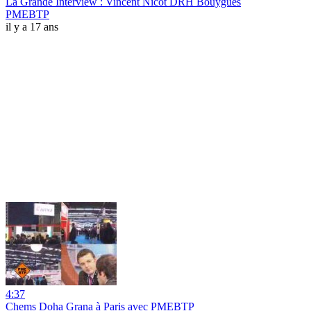
La Grande Interview : Vincent Nicot DRH Bouygues
PMEBTP
il y a 17 ans
4:37
Chems Doha Grana à Paris avec PMEBTP